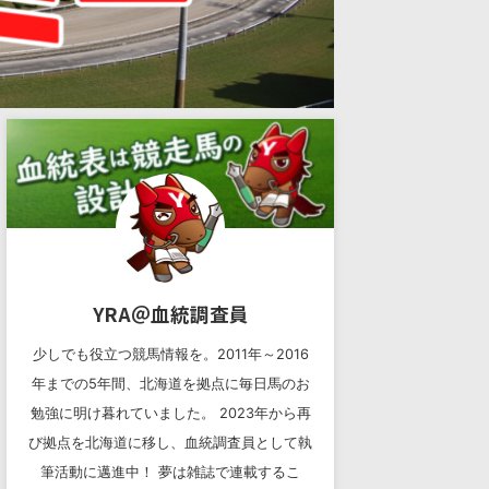
YRA＠血統調査員
少しでも役立つ競馬情報を。2011年～2016
年までの5年間、北海道を拠点に毎日馬のお
勉強に明け暮れていました。 2023年から再
び拠点を北海道に移し、血統調査員として執
筆活動に邁進中！ 夢は雑誌で連載するこ