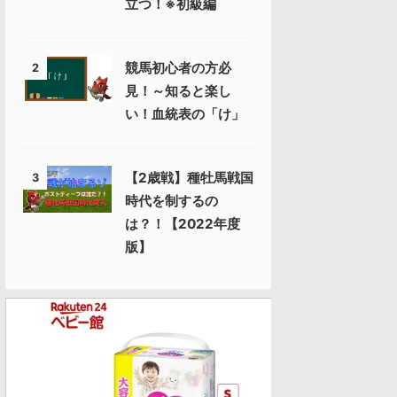
立つ！※初級編
競馬初心者の方必
2
見！～知ると楽し
い！血統表の「け」
【2歳戦】種牡馬戦国
3
時代を制するの
は？！【2022年度
版】