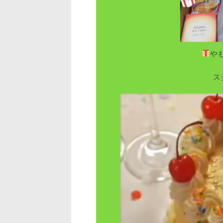
や
ス
動
画
プ
レ
ー
ヤ
ー