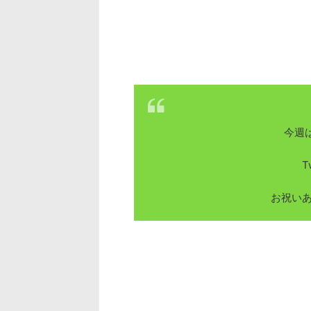
今週
T
お祝い