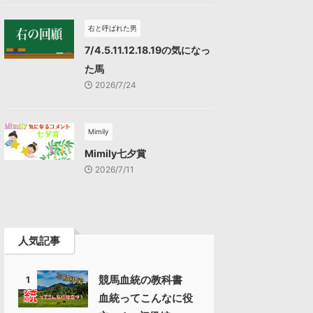
右と呼ばれた男
7/4.5.11.12.18.19の気になっ
た馬
2026/7/24
Mimily
Mimily七夕賞
2026/7/11
人気記事
競馬血統の教科書
1
血統ってこんなに役