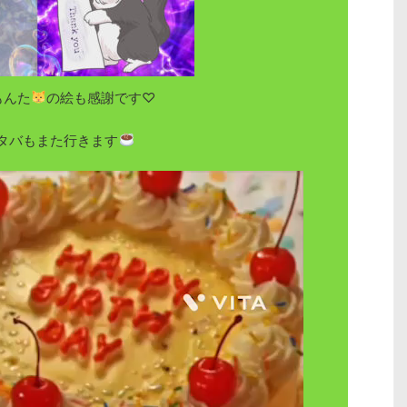
もんた
の絵も感謝です♡
タバもまた行きます