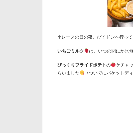
↑レースの日の夜、びくドンへ行って
いちごミルク
は、いつの間にか氷
びっくりフライドポテト
の
ケチャ
らいました
→ついでにパケットデ