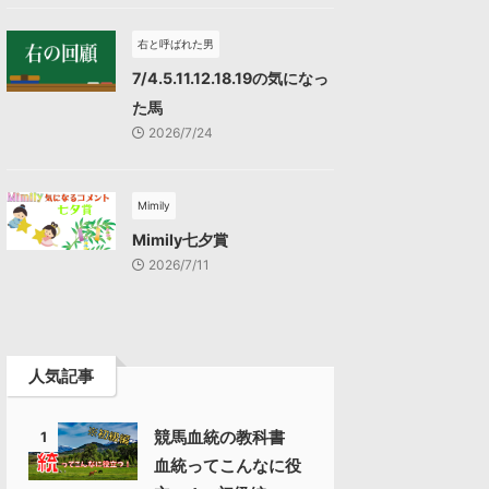
右と呼ばれた男
7/4.5.11.12.18.19の気になっ
た馬
2026/7/24
Mimily
Mimily七夕賞
2026/7/11
人気記事
競馬血統の教科書
1
血統ってこんなに役