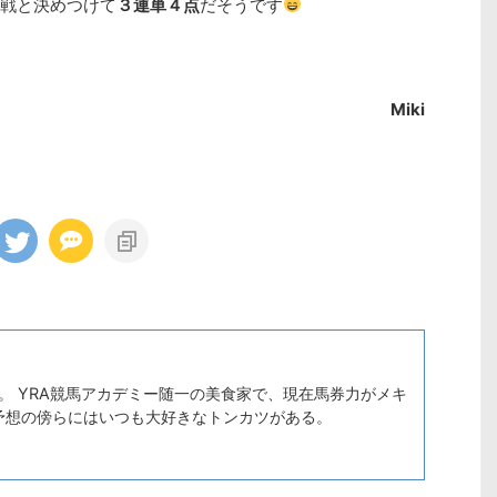
戦と決めつけて
３連単４点
だそうです
Miki
O。 YRA競馬アカデミー随一の美食家で、現在馬券力がメキ
予想の傍らにはいつも大好きなトンカツがある。