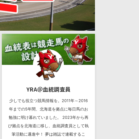
YRA＠血統調査員
少しでも役立つ競馬情報を。2011年～2016
年までの5年間、北海道を拠点に毎日馬のお
勉強に明け暮れていました。 2023年から再
び拠点を北海道に移し、血統調査員として執
筆活動に邁進中！ 夢は雑誌で連載するこ