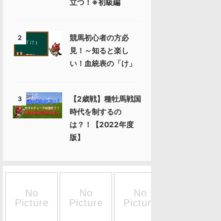
立つ！※初級編
競馬初心者の方必
2
見！～知ると楽し
い！血統表の「け」
【2歳戦】種牡馬戦国
3
時代を制するの
は？！【2022年度
版】