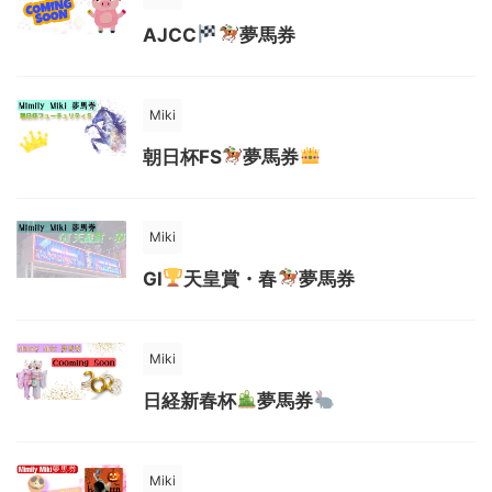
AJCC
夢馬券
Miki
朝日杯FS
夢馬券
Miki
GI
天皇賞・春
夢馬券
Miki
日経新春杯
夢馬券
Miki