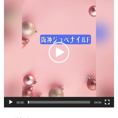
画
プ
レ
ー
ヤ
ー
00:00
04:54