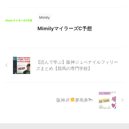
Mimily
MimilyマイラーズC予想
【読んで学ぶ】阪神ジュベナイルフィリー
ズまとめ【競馬の専門学校】
阪神JF
夢馬券