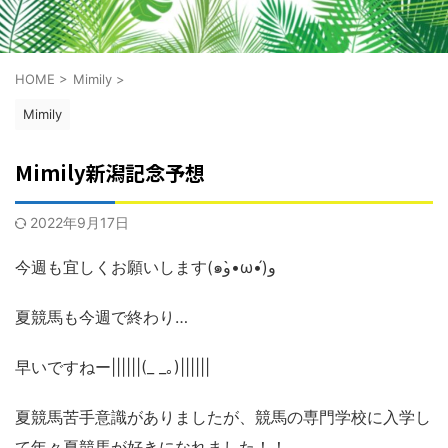
HOME
>
Mimily
>
Mimily
Mimily新潟記念予想
2022年9月17日
今週も宜しくお願いします(๑و•̀ω•́)و
夏競馬も今週で終わり…
早いですねー||||||(_ _｡)||||||
夏競馬苦手意識がありましたが、競馬の専門学校に入学し
て年々夏競馬が好きになれました！！