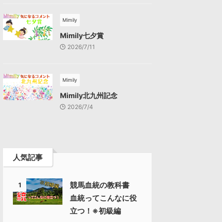
Mimily
Mimily七夕賞
2026/7/11
Mimily
Mimily北九州記念
2026/7/4
人気記事
競馬血統の教科書
1
血統ってこんなに役
立つ！※初級編