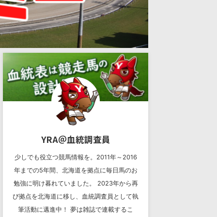
YRA＠血統調査員
少しでも役立つ競馬情報を。2011年～2016
年までの5年間、北海道を拠点に毎日馬のお
勉強に明け暮れていました。 2023年から再
び拠点を北海道に移し、血統調査員として執
筆活動に邁進中！ 夢は雑誌で連載するこ