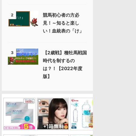
競馬初心者の方必
2
見！～知ると楽し
い！血統表の「け」
【2歳戦】種牡馬戦国
3
時代を制するの
は？！【2022年度
版】