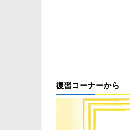
復習コーナーから
動
画
プ
レ
ー