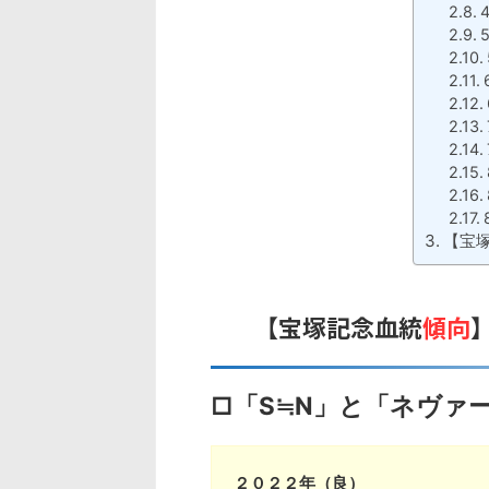
【宝
【宝塚記念血統
傾向
□「S≒N」と「ネヴァ
２０２２年（良）