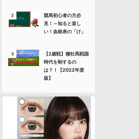
競馬初心者の方必
2
見！～知ると楽し
い！血統表の「け」
【2歳戦】種牡馬戦国
3
時代を制するの
は？！【2022年度
版】