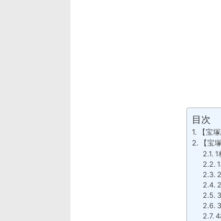
目次
【宝塚
【宝