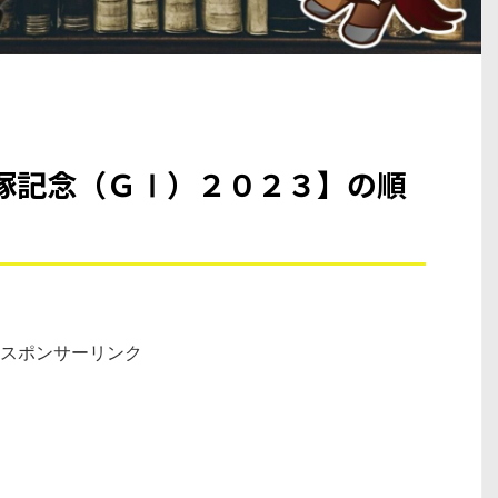
塚記念（ＧⅠ）２０２３】の順
スポンサーリンク