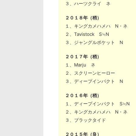
３、ハーツクライ ネ
２０１８年（稍）
１、キングカメハメハ N・ネ
２、Tavistock S≒N
３、ジャングルポケット N
２０１７年（稍）
１、Marju ネ
２、スクリーンヒーロー
３、ディープインパクト N
２０１６年（稍）
１、ディープインパクト S≒N
２、キングカメハメハ N・ネ
３、ブラックタイド
２０１５年（良）