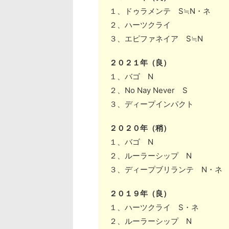
１、ドゥラメンテ S≒N・ネ
２、ハーツクライ
３、エピファネイア S≒N
２０２１年（良）
１、バゴ N
２、No Nay Never S
３、ディープインパクト
２０２０年（稍）
１、バゴ N
２、ルーラーシップ N
３、ディープブリランテ N・ネ
２０１９年（良）
１、ハーツクライ S・ネ
２、ルーラーシップ N