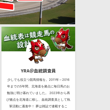
YRA＠血統調査員
少しでも役立つ競馬情報を。2011年～2016
年までの5年間、北海道を拠点に毎日馬のお
勉強に明け暮れていました。 2023年から再
び拠点を北海道に移し、血統調査員として執
筆活動に邁進中！ 夢は雑誌で連載するこ