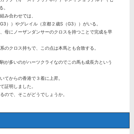
る。
組み合わせでは、
G3））やグレイル（京都２歳S（G3））がいる。
、母にノーザンダンサーのクロスを持つことで完成を早
系のクロス持ちで、この点は本馬とも合致する。
駒が多いのがハーツクライなのでこの馬も成長力という
いてからの香港で３着に上昇。
て証明しました。
るので、そこがどうでしょうか。