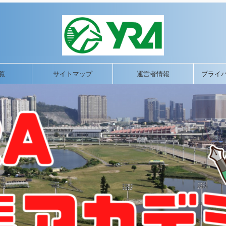
覧
サイトマップ
運営者情報
プライ