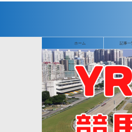
ホーム
記事一