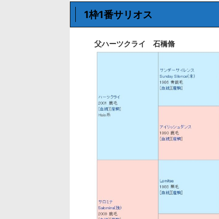
1枠1番サリオス
父ハーツクライ 石橋脩