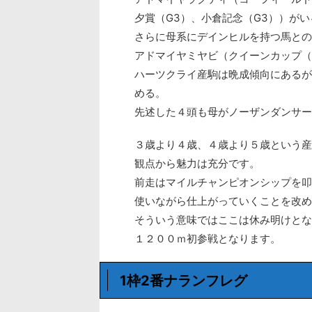
夕賞（G3）、小倉記念（G3））がい
さらに母系にデインヒルを持つ馬との
アドマイヤミヤビ（クイーンカップ（
ハーツクライ産駒は晩成傾向にあるが
める。
先述した４頭も母がノーザンダンサー
３歳より４歳、４歳より５歳という産
観点から魅力は充分です。
前走はマイルチャンピオンシップを叩
使いながら仕上がっていくことを改め
そういう意味ではここは休み明けとな
１２００ｍ初参戦となります。
1枠2番ナランフレグ