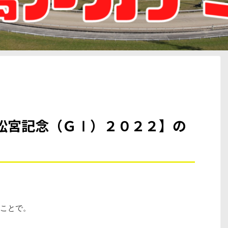
松宮記念（ＧⅠ）２０２２】の
ことで。