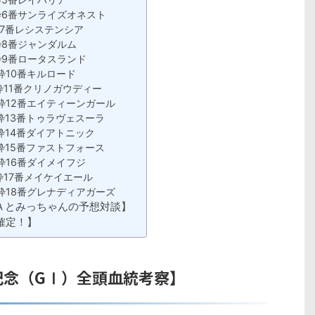
枠6番サンライズオネスト
枠7番レシステンシア
枠8番ジャンダルム
枠9番ロータスランド
枠10番キルロード
枠11番クリノガウディー
枠12番エイティーンガール
枠13番トゥラヴェスーラ
枠14番ダイアトニック
枠15番ファストフォース
枠16番ダイメイフジ
枠17番メイケイエール
枠18番グレナディアガーズ
Ａとみっちゃんの予想対談】
確定！】
記念（GⅠ）全頭血統考察】