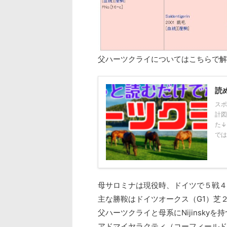
父ハーツクライについてはこちらで解
読
スポ
計図
た↓
では種
母サロミナは現役時、ドイツで５戦４
主な勝鞍はドイツオークス（G1）芝
父ハーツクライと母系にNijinsky
アドマイヤラクティ（コーフィールド