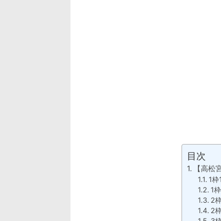
目次
【高松
1枠
1
2
2
3