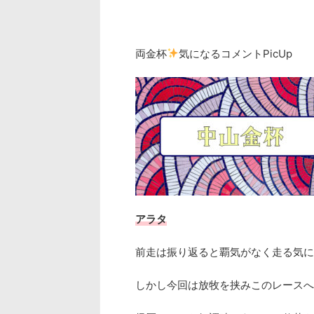
両金杯
気になるコメントPicUp
アラタ
前走は振り返ると覇気がなく走る気に
しかし今回は放牧を挟みこのレースへ