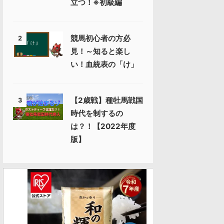
立つ！※初級編
競馬初心者の方必
2
見！～知ると楽し
い！血統表の「け」
【2歳戦】種牡馬戦国
3
時代を制するの
は？！【2022年度
版】