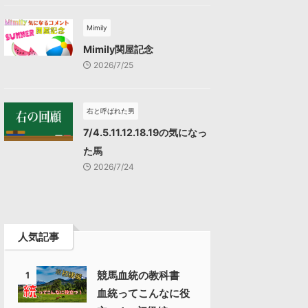
Mimily
Mimily関屋記念
2026/7/25
右と呼ばれた男
7/4.5.11.12.18.19の気になっ
た馬
2026/7/24
人気記事
競馬血統の教科書
1
血統ってこんなに役