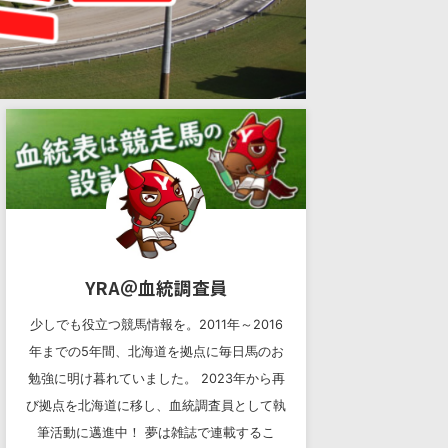
YRA＠血統調査員
少しでも役立つ競馬情報を。2011年～2016
年までの5年間、北海道を拠点に毎日馬のお
勉強に明け暮れていました。 2023年から再
び拠点を北海道に移し、血統調査員として執
筆活動に邁進中！ 夢は雑誌で連載するこ