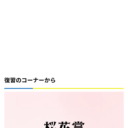
復習のコーナーから
動
画
プ
レ
ー
ヤ