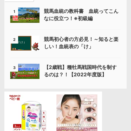
競馬血統の教科書 血統ってこん
1
なに役立つ！※初級編
競馬初心者の方必見！～知ると楽
2
しい！血統表の「け」
【2歳戦】種牡馬戦国時代を制す
3
るのは？！【2022年度版】