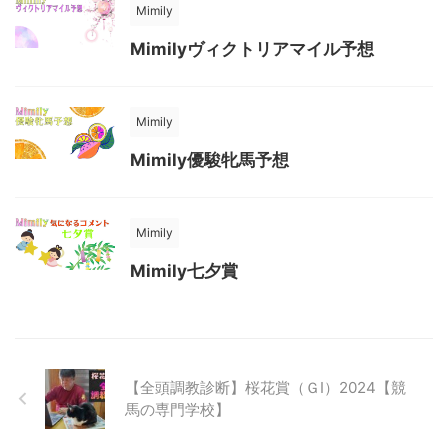
Mimily
Mimilyヴィクトリアマイル予想
Mimily
Mimily優駿牝馬予想
Mimily
Mimily七夕賞
【全頭調教診断】桜花賞（ＧⅠ）2024【競
馬の専門学校】