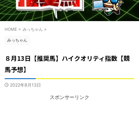
HOME
>
みっちゃん
>
みっちゃん
８月13日【推奨馬】ハイクオリティ指数【競
馬予想】
2022年8月13日
スポンサーリンク