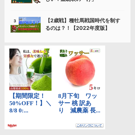
【2歳戦】種牡馬戦国時代を制す
3
るのは？！【2022年度版】