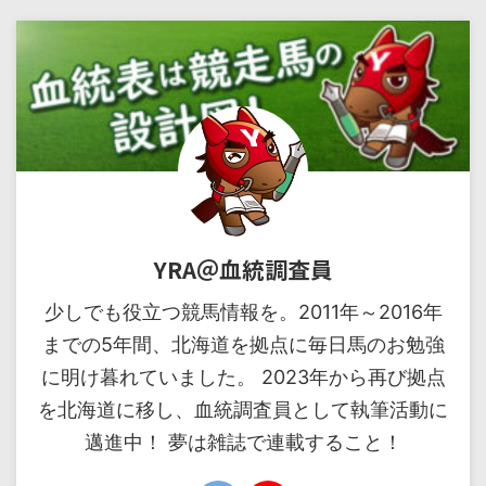
YRA＠血統調査員
少しでも役立つ競馬情報を。2011年～2016年
までの5年間、北海道を拠点に毎日馬のお勉強
に明け暮れていました。 2023年から再び拠点
を北海道に移し、血統調査員として執筆活動に
邁進中！ 夢は雑誌で連載すること！