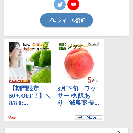
プロフィール詳細