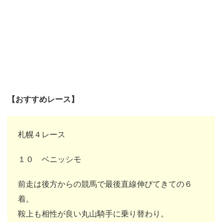
【おすすめレース】
札幌４レース
１０ ベニッシモ
前走は後方からの競馬で最後直線伸びてきての６
着。
鞍上も相性が良い丸山騎手に乗り替わり。