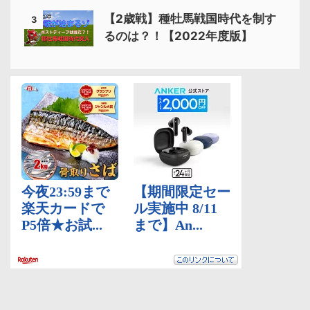
【2歳戦】種牡馬戦国時代を制す
3
るのは？！【2022年度版】