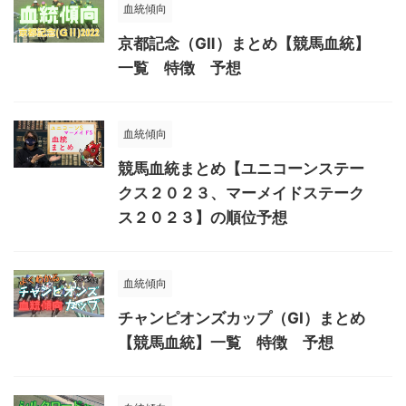
血統傾向
京都記念（GⅡ）まとめ【競馬血統】
一覧 特徴 予想
血統傾向
競馬血統まとめ【ユニコーンステー
クス２０２３、マーメイドステーク
ス２０２３】の順位予想
血統傾向
チャンピオンズカップ（GⅠ）まとめ
【競馬血統】一覧 特徴 予想