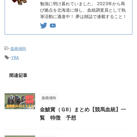
勉強に明け暮れていました。 2023年から再
び拠点を北海道に移し、血統調査員として執
筆活動に邁進中！ 夢は雑誌で連載すること！
-
血統傾向
-
YRA
関連記事
血統傾向
金鯱賞（ＧⅡ）まとめ【競馬血統】一
覧 特徴 予想