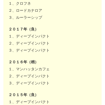
１、クロフネ
２、ロードカナロア
３、ルーラーシップ
２０１７年（良）
１、ディープインパクト
２、ディープインパクト
３、ディープインパクト
２０１６年（稍）
１、マンハッタンカフェ
２、ディープインパクト
３、ディープインパクト
２０１５年（良）
１、ディープインパクト