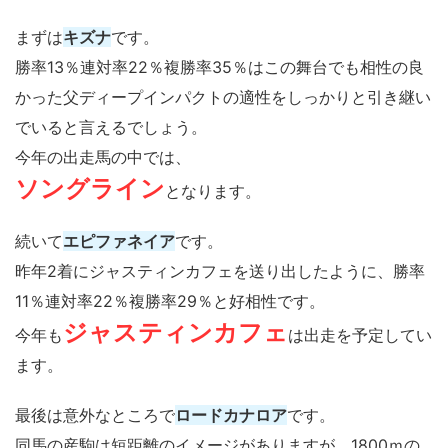
まずは
キズナ
です。
勝率13％連対率22％複勝率35％はこの舞台でも相性の良
かった父ディープインパクトの適性をしっかりと引き継い
でいると言えるでしょう。
今年の出走馬の中では、
ソングライン
となります。
続いて
エピファネイア
です。
昨年2着にジャスティンカフェを送り出したように、勝率
11％連対率22％複勝率29％と好相性です。
ジャスティンカフェ
今年も
は出走を予定してい
ます。
最後は意外なところで
ロードカナロア
です。
同馬の産駒は短距離のイメージがありますが、1800ｍの