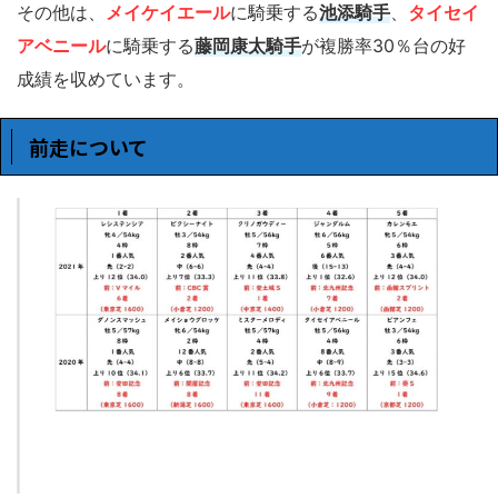
その他は、
メイケイエール
に騎乗する
池添騎手
、
タイセイ
アベニール
に騎乗する
藤岡康太騎手
が複勝率30％台の好
成績を収めています。
前走について