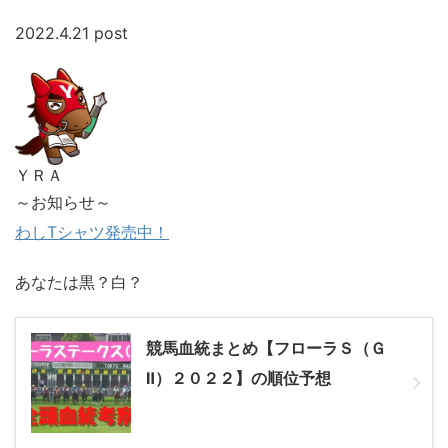
2022.4.21 post
ＹＲＡ
～お知らせ～
わしTシャツ発売中！
あなたは黒？白？
競馬血統まとめ【フローラＳ（Ｇ
Ⅱ）２０２２】の順位予想