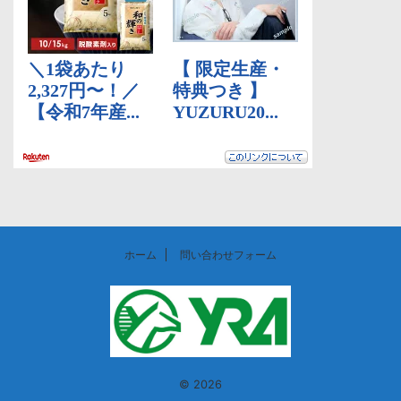
ホーム
問い合わせフォーム
© 2026