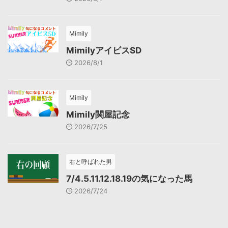
Mimily
MimilyアイビスSD
2026/8/1
Mimily
Mimily関屋記念
2026/7/25
右と呼ばれた男
7/4.5.11.12.18.19の気になった馬
2026/7/24