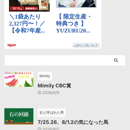
Mimily
Mimily CBC賞
2026/8/9
右と呼ばれた男
7/25.26、8/1.2の気になった馬
2026/8/7