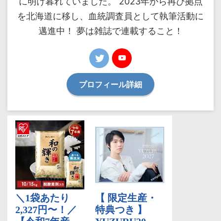
に明け暮れていました。 2023年から再び拠点
を北海道に移し、血統調査員として執筆活動に
邁進中！ 夢は雑誌で連載すること！
プロフィール詳細