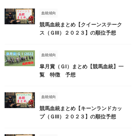
血統傾向
競馬血統まとめ【クイーンステーク
ス（ＧⅢ）２０２３】の順位予想
血統傾向
皐月賞（ＧⅠ）まとめ【競馬血統】一
覧 特徴 予想
血統傾向
競馬血統まとめ【キーンランドカッ
プ（ＧⅢ）２０２３】の順位予想