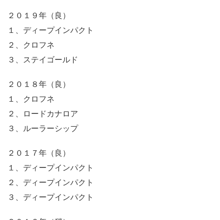
２０１９年（良）
１、
ディープインパクト
２、クロフネ
３、ステイゴールド
２０１８年（良）
１、クロフネ
２、ロードカナロア
３、ルーラーシップ
２０１７年（良）
１、
ディープインパクト
２、
ディープインパクト
３、
ディープインパクト