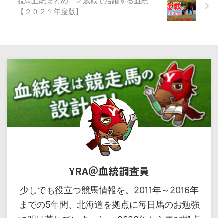
競馬血統まとめ ２歳戦で活躍する血統
【２０２１年度版】
YRA＠血統調査員
少しでも役立つ競馬情報を。2011年～2016年
までの5年間、北海道を拠点に毎日馬のお勉強