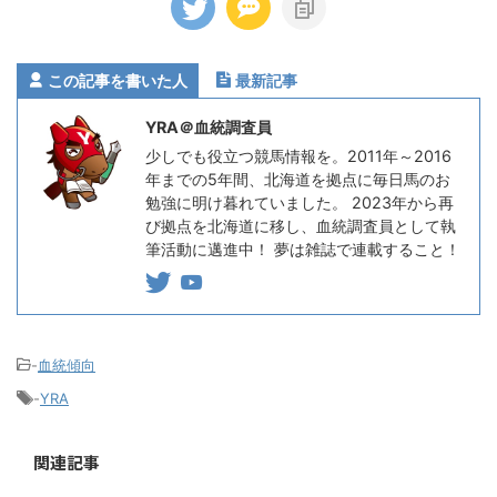
この記事を書いた人
最新記事
YRA＠血統調査員
少しでも役立つ競馬情報を。2011年～2016
年までの5年間、北海道を拠点に毎日馬のお
勉強に明け暮れていました。 2023年から再
び拠点を北海道に移し、血統調査員として執
筆活動に邁進中！ 夢は雑誌で連載すること！
-
血統傾向
-
YRA
関連記事