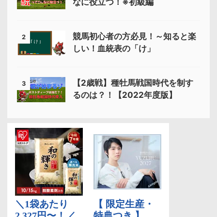
なに役立つ！※初級編
競馬初心者の方必見！～知ると楽
2
しい！血統表の「け」
【2歳戦】種牡馬戦国時代を制す
3
るのは？！【2022年度版】