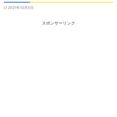
2021年10月5日
スポンサーリンク