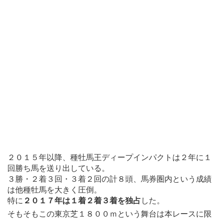
２０１５年以降、種牡馬王ディープインパクトは２年に１
回勝ち馬を送り出している。
３勝・２着３回・３着２回の計８頭、馬券圏内という成績
は他種牡馬を大きく圧倒。
特に
２０１７年は１着２着３着を独占
した。
そもそもこの東京芝１８００ｍという舞台は本レースに限