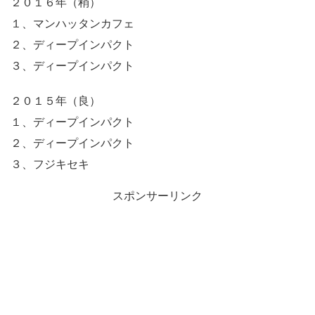
２０１６年（稍）
１、マンハッタンカフェ
２、
ディープインパクト
３、
ディープインパクト
２０１５年（良）
１、
ディープインパクト
２、
ディープインパクト
３、フジキセキ
スポンサーリンク