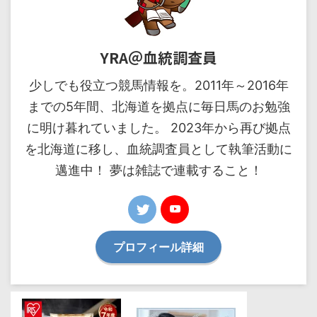
YRA＠血統調査員
少しでも役立つ競馬情報を。2011年～2016年
までの5年間、北海道を拠点に毎日馬のお勉強
に明け暮れていました。 2023年から再び拠点
を北海道に移し、血統調査員として執筆活動に
邁進中！ 夢は雑誌で連載すること！
プロフィール詳細