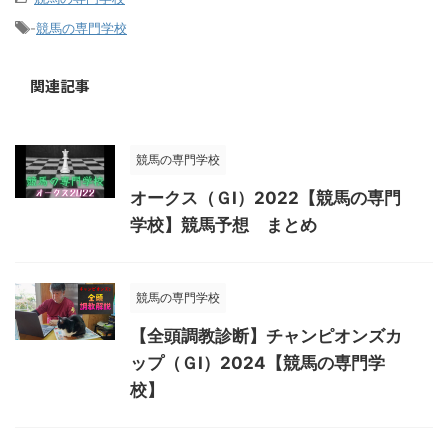
-
競馬の専門学校
関連記事
競馬の専門学校
オークス（ＧⅠ）2022【競馬の専門
学校】競馬予想 まとめ
競馬の専門学校
【全頭調教診断】チャンピオンズカ
ップ（ＧⅠ）2024【競馬の専門学
校】