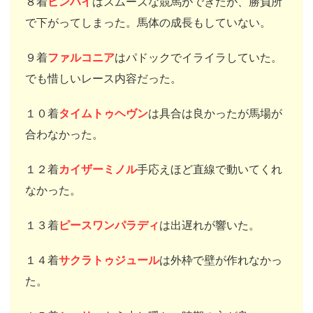
８着
ピンハイ
はスムーズな競馬ができたが、勝負所
で下がってしまった。馬体の成長もしていない。
９着
ファルコニア
はパドックでイライラしていた。
でも惜しいレース内容だった。
１０着
タイムトゥヘヴン
は具合は良かったが馬場が
合わなかった。
１２着
カイザーミノル
手応えほど直線で動いてくれ
なかった。
１３着
ピースワンパラディ
は出遅れが響いた。
１４着
サクラトゥジュール
は外枠で壁が作れなかっ
た。