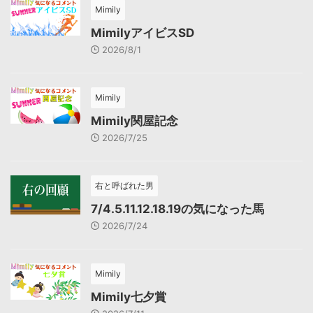
Mimily
MimilyアイビスSD
2026/8/1
Mimily
Mimily関屋記念
2026/7/25
右と呼ばれた男
7/4.5.11.12.18.19の気になった馬
2026/7/24
Mimily
Mimily七夕賞