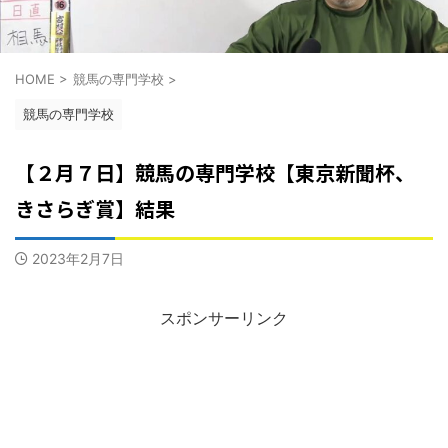
HOME
>
競馬の専門学校
>
競馬の専門学校
【２月７日】競馬の専門学校【東京新聞杯、
きさらぎ賞】結果
2023年2月7日
スポンサーリンク