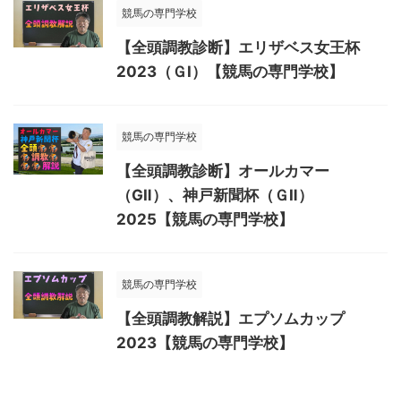
競馬の専門学校
【全頭調教診断】エリザベス女王杯
2023（ＧⅠ）【競馬の専門学校】
競馬の専門学校
【全頭調教診断】オールカマー
（GⅡ）、神戸新聞杯（ＧⅡ）
2025【競馬の専門学校】
競馬の専門学校
【全頭調教解説】エプソムカップ
2023【競馬の専門学校】