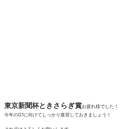
東京新聞杯ときさらぎ賞
お疲れ様でした！
今年のG1に向けてしっかり
復習
しておきましょう！
それではよろしくお願いします。