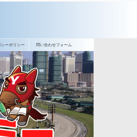
バシーポリシー
問い合わせフォーム