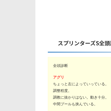
スプリンターズS全頭
全頭診断
アグリ
ちょっと左によっていっている。
調整程度。
調教に抜かりはない。動き十分。
中間プールも挟んでいる。