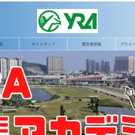
覧
サイトマップ
運営者情報
プライ