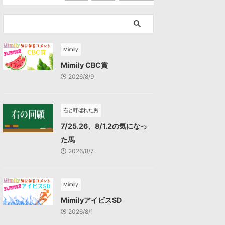
Mimily
Mimily CBC賞
2026/8/9
右と呼ばれた男
7/25.26、8/1.2の気になっ
た馬
2026/8/7
Mimily
MimilyアイビスSD
2026/8/1