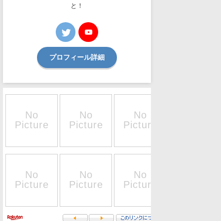
と！
プロフィール詳細