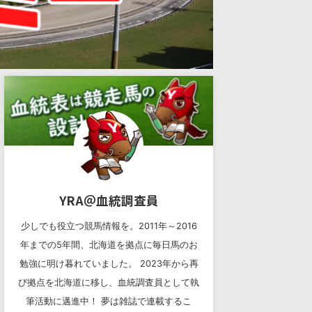
YRA＠血統調査員
少しでも役立つ競馬情報を。2011年～2016
年までの5年間、北海道を拠点に毎日馬のお
勉強に明け暮れていました。 2023年から再
び拠点を北海道に移し、血統調査員として執
筆活動に邁進中！ 夢は雑誌で連載するこ