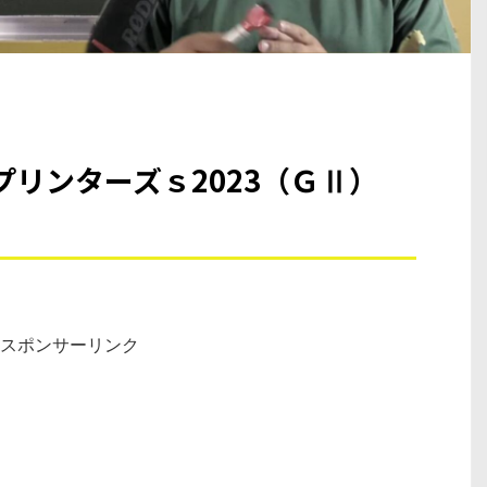
リンターズｓ2023（ＧⅡ）
スポンサーリンク