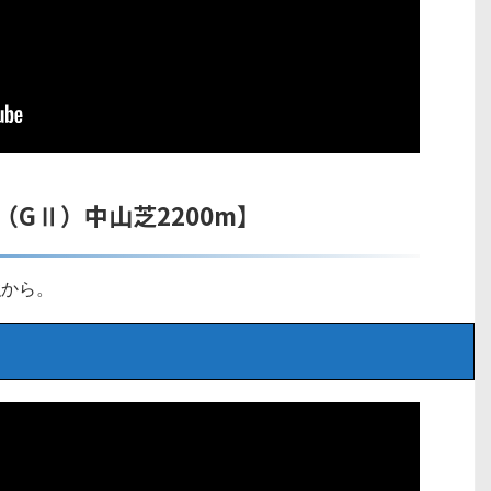
C（GⅡ）中山芝2200m】
強から。