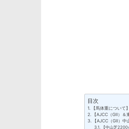
目次
【馬体重について
【AJCC（GⅡ）
【AJCC（GⅡ）中
【中山芝220