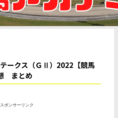
ステークス（ＧⅡ）2022【競馬
想 まとめ
スポンサーリンク