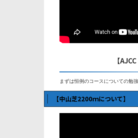
【AJC
まずは恒例のコースについての勉
【中山芝2200ｍについて】