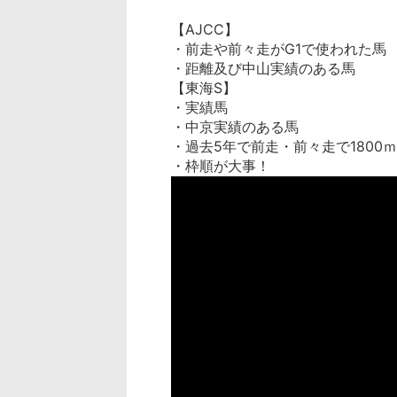
【AJCC】
・前走や前々走がG1で使われた馬
・距離及び中山実績のある馬
【東海S】
・実績馬
・中京実績のある馬
・過去5年で前走・前々走で1800
・
枠順が大事！