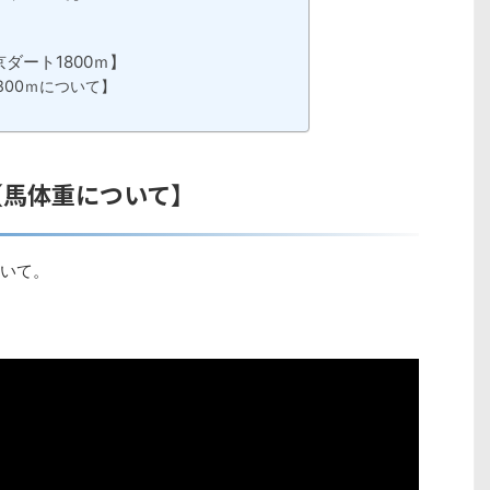
ダート1800ｍ】
800ｍについて】
【馬体重について】
いて。