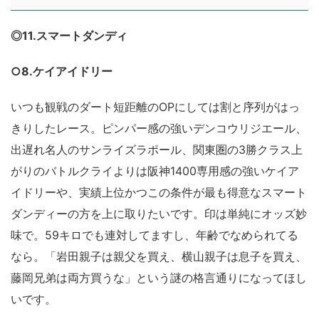
◎11.スマートダンディ
○8.ケイアイドリー
いつも観戦のダート短距離のOPにしては割と序列がはっ
きりしたレース。ピンパー感の強いデンコウリジエール、
出遅れ名人のサンライズラポール、関東圏の3勝クラス上
がりのバトルクライよりは阪神1400専用感の強いケイア
イドリーや、実績上位かつこの条件が最も得意なスマート
ダンディーの方を上に取りたいです。印は単純にオッズ妙
味で。59キロでも連対してますし、年齢でなめられてる
なら。「岩田親子は親父を買え、横山親子は息子を買え、
藤岡兄弟は両方買うな」という謎の格言通りになってほし
いです。