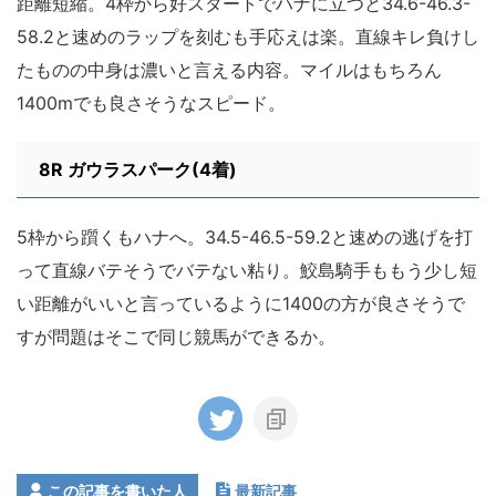
距離短縮。4枠から好スタートでハナに立つと34.6-46.3-
58.2と速めのラップを刻むも手応えは楽。直線キレ負けし
たものの中身は濃いと言える内容。マイルはもちろん
1400mでも良さそうなスピード。
8R
ガウラスパーク(4着)
5枠から躓くもハナへ。34.5-46.5-59.2と速めの逃げを打
って直線バテそうでバテない粘り。鮫島騎手ももう少し短
い距離がいいと言っているように1400の方が良さそうで
すが問題はそこで同じ競馬ができるか。
この記事を書いた人
最新記事