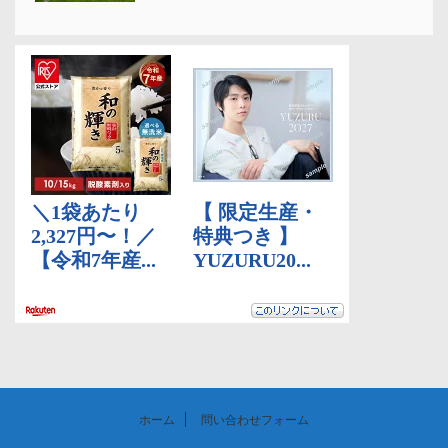
ホーム
問い合わせフォーム