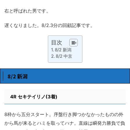
右と呼ばれた男です。
遅くなりました。8/2.3分の回顧記事です。
目次
8/2 新潟
8/2 中京
8/2 新潟
4R
セキテイリノ(3着)
8枠から五分スタート。序盤行き脚つかなかったものの外
から馬が来るとハミを取ってハナ。直線は瞬発力勝負で負