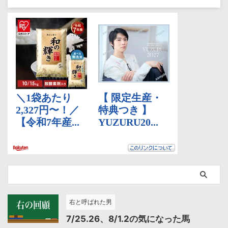
右と呼ばれた男
7/25.26、8/1.2の気になった馬