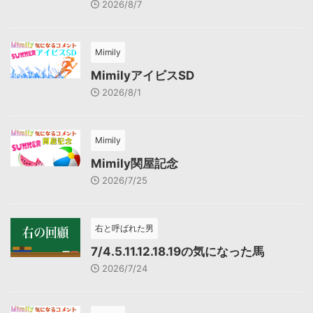
2026/8/7
Mimily
MimilyアイビスSD
2026/8/1
Mimily
Mimily関屋記念
2026/7/25
右と呼ばれた男
7/4.5.11.12.18.19の気になった馬
2026/7/24