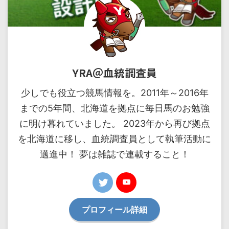
YRA＠血統調査員
少しでも役立つ競馬情報を。2011年～2016年
までの5年間、北海道を拠点に毎日馬のお勉強
に明け暮れていました。 2023年から再び拠点
を北海道に移し、血統調査員として執筆活動に
邁進中！ 夢は雑誌で連載すること！
プロフィール詳細