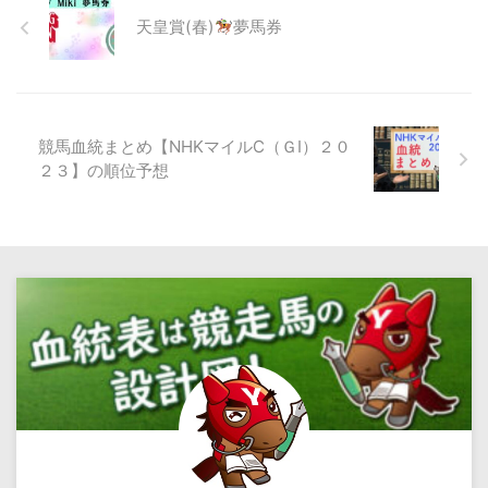
天皇賞(春)
夢馬券
競馬血統まとめ【NHKマイルC（ＧⅠ）２０
２３】の順位予想