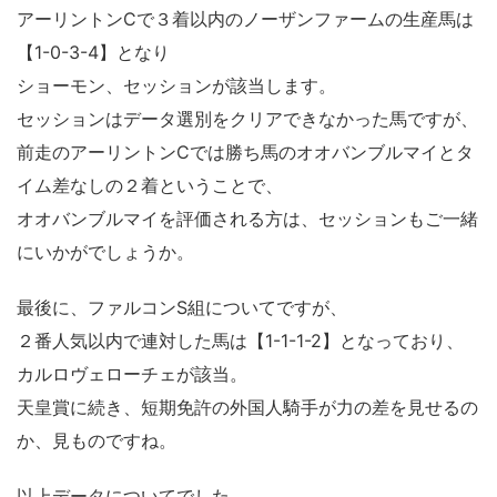
アーリントンCで３着以内のノーザンファームの生産馬は
【1-0-3-4】となり
ショーモン、セッションが該当します。
セッションはデータ選別をクリアできなかった馬ですが、
前走のアーリントンCでは勝ち馬のオオバンブルマイとタ
イム差なしの２着ということで、
オオバンブルマイを評価される方は、セッションもご一緒
にいかがでしょうか。
最後に、ファルコンS組についてですが、
２番人気以内で連対した馬は【1-1-1-2】となっており、
カルロヴェローチェが該当。
天皇賞に続き、短期免許の外国人騎手が力の差を見せるの
か、見ものですね。
以上データについてでした。