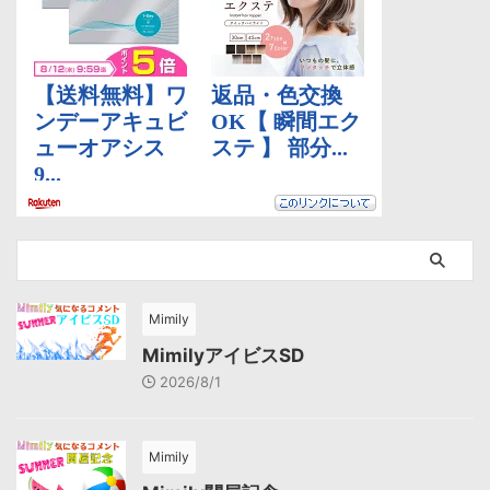
Mimily
MimilyアイビスSD
2026/8/1
Mimily