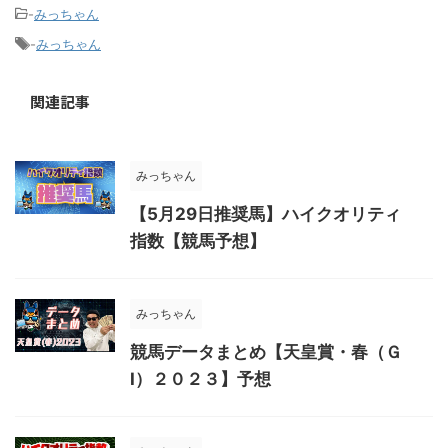
-
みっちゃん
-
みっちゃん
関連記事
みっちゃん
【5月29日推奨馬】ハイクオリティ
指数【競馬予想】
みっちゃん
競馬データまとめ【天皇賞・春（Ｇ
Ⅰ）２０２３】予想