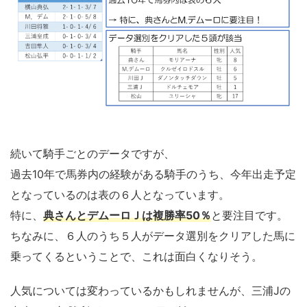
続いて騎手ごとのデータですが、
過去10年で馬券内の経験がある騎手のうち、今年出走予定
となっているのは表の６人となっています。
特に、
典さんとデムーロＪは複勝率50％
と要注目です。
ちなみに、６人のうち５人がデータ選別をクリアした馬に
乗ってくるということで、これは面白くなりそう。
人気については変わっているかもしれませんが、三浦Jの