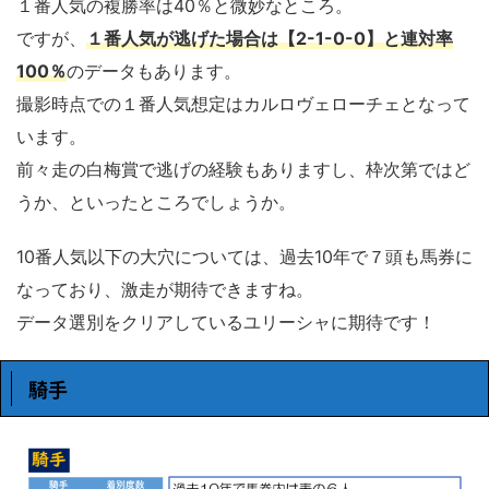
１番人気の複勝率は40％と微妙なところ。
ですが、
１番人気が逃げた場合は【2-1-0-0】と連対率
100％
のデータもあります。
撮影時点での１番人気想定はカルロヴェローチェとなって
います。
前々走の白梅賞で逃げの経験もありますし、枠次第ではど
うか、といったところでしょうか。
10番人気以下の大穴については、過去10年で７頭も馬券に
なっており、激走が期待できますね。
データ選別をクリアしているユリーシャに期待です！
騎手