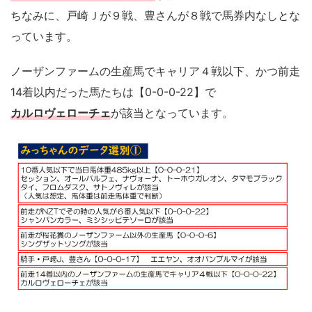
ちなみに、戸崎Ｊが９戦、豊さんが８戦で馬券内なしとな
っています。
ノーザンファームの生産馬でキャリア４戦以下、かつ前走
14着以内だった馬たちは【0-0-0-22】で
カルロヴェローチェ
が該当となっています。