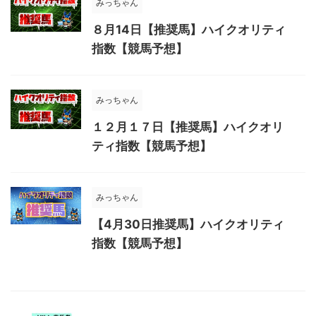
みっちゃん
８月14日【推奨馬】ハイクオリティ
指数【競馬予想】
みっちゃん
１２月１７日【推奨馬】ハイクオリ
ティ指数【競馬予想】
みっちゃん
【4月30日推奨馬】ハイクオリティ
指数【競馬予想】