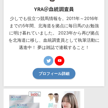
YRA＠血統調査員
少しでも役立つ競馬情報を。2011年～2016年
までの5年間、北海道を拠点に毎日馬のお勉強
に明け暮れていました。 2023年から再び拠点
を北海道に移し、血統調査員として執筆活動に
邁進中！ 夢は雑誌で連載すること！
プロフィール詳細