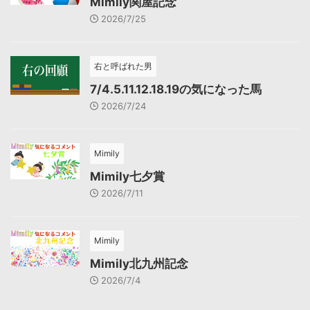
Mimily関屋記念
2026/7/25
右と呼ばれた男
7/4.5.11.12.18.19の気になった馬
2026/7/24
Mimily
Mimily七夕賞
2026/7/11
Mimily
Mimily北九州記念
2026/7/4