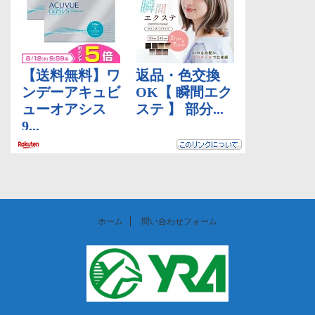
ホーム
問い合わせフォーム