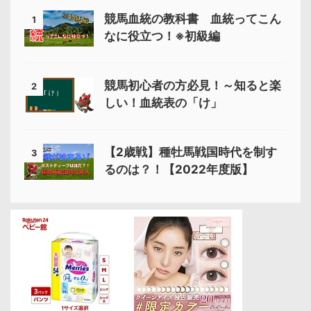
競馬血統の教科書 血統ってこん
1
なに役立つ！※初級編
競馬初心者の方必見！～知ると楽
2
しい！血統表の「け」
【2歳戦】種牡馬戦国時代を制す
3
るのは？！【2022年度版】