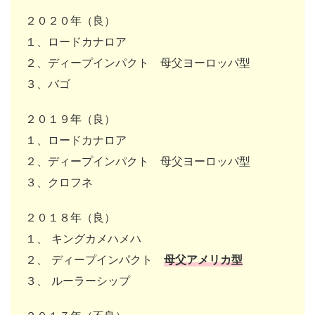
２０２０年（良）
１、ロードカナロア
２、ディープインパクト 母父ヨーロッパ型
３、バゴ
２０１９年（良）
１、ロードカナロア
２、ディープインパクト 母父ヨーロッパ型
３、クロフネ
２０１８年（良）
１、 キングカメハメハ
２、 ディープインパクト
母父アメリカ型
３、 ルーラーシップ