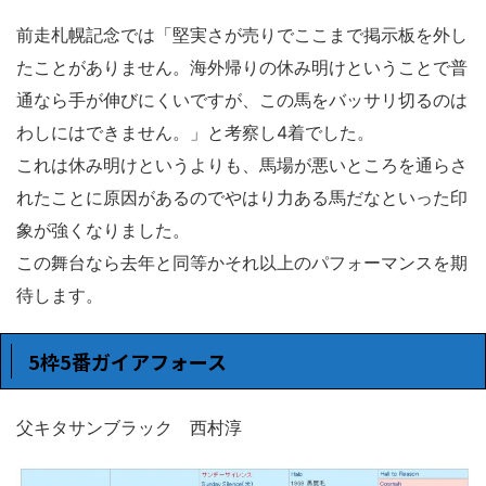
前走札幌記念では「堅実さが売りでここまで掲示板を外し
たことがありません。海外帰りの休み明けということで普
通なら手が伸びにくいですが、この馬をバッサリ切るのは
わしにはできません。」と考察し4着でした。
これは休み明けというよりも、馬場が悪いところを通らさ
れたことに原因があるのでやはり力ある馬だなといった印
象が強くなりました。
この舞台なら去年と同等かそれ以上のパフォーマンスを期
待します。
5枠5番ガイアフォース
父キタサンブラック 西村淳