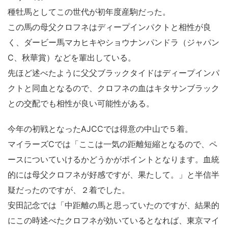
種牡馬としてこの世代が初年度産駒だった。
この馬の母父クロフネはディープインパクトと相性が良
く、ダービー馬マカヒキやショウナンパンドラ（ジャパン
C、秋華賞）などを輩出している。
先ほど述べたように父父ブラックタイドはディープインパ
クトと同血となるので、クロフネの血はキタサンブラック
との交配でも相性が良い可能性がある。
今年の初戦となったAJCCでは得意の中山で５着。
マイラーズCでは「ここは一気の距離短縮となるので、ペ
ースについていけるかどうかがポイントとなります。血統
的には母父クロフネが好感ですが、果たして。」と半信半
疑だったのですが、２着でした。
安田記念では「中距離の馬と思っていたのですが、結果的
にこの時述べたクロフネが効いているとなれば、東京マイ