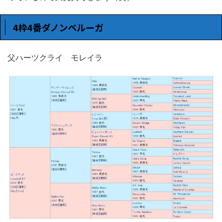
4枠4番ダノンベルーガ
父ハーツクライ モレイラ