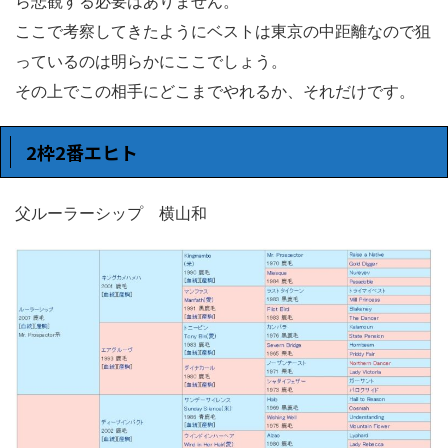
ら悲観する必要はありません。
ここで考察してきたようにベストは東京の中距離なので狙
っているのは明らかにここでしょう。
その上でこの相手にどこまでやれるか、それだけです。
2枠2番エヒト
父ルーラーシップ 横山和