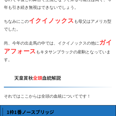
年も引き続き無視はできないでしょう。
イクイノックス
ちなみにこの
も母父はアメリカ型
でした。
ガイ
尚、今年の出走馬の中では、イクイノックスの他に
アフォース
もキタサンブラックの産駒となっていま
す。
天皇賞秋
全頭
血統解説
それではここからは全頭の血統についてです！
1枠1番ノースブリッジ