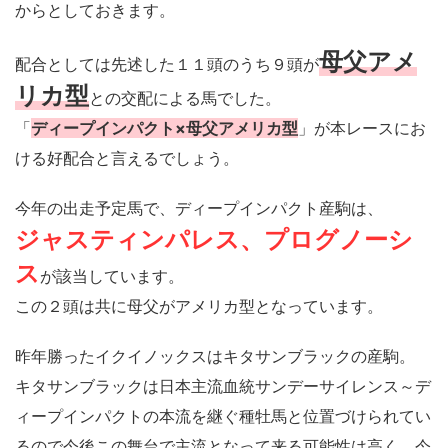
からとしておきます。
母父アメ
配合としては先述した１１頭のうち９頭が
リカ型
との交配による馬でした。
「
ディープインパクト×母父アメリカ型
」が本レースにお
ける好配合と言えるでしょう。
今年の出走予定馬で、ディープインパクト産駒は、
ジャスティンパレス、プログノーシ
ス
が該当しています。
この２頭は共に母父がアメリカ型となっています。
昨年勝ったイクイノックスはキタサンブラックの産駒。
キタサンブラックは日本主流血統サンデーサイレンス～デ
ィープインパクトの本流を継ぐ種牡馬と位置づけられてい
るので今後この舞台で主流となって来る可能性は高く、今