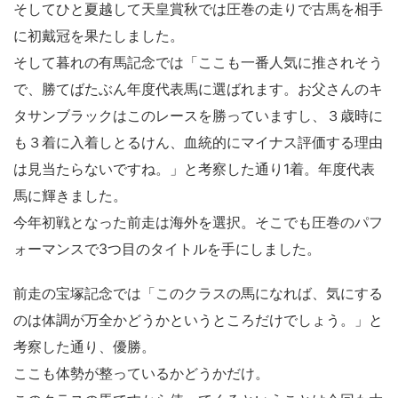
そしてひと夏越して天皇賞秋では圧巻の走りで古馬を相手
に初戴冠を果たしました。
そして暮れの有馬記念では「ここも一番人気に推されそう
で、勝てばたぶん年度代表馬に選ばれます。お父さんのキ
タサンブラックはこのレースを勝っていますし、３歳時に
も３着に入着しとるけん、血統的にマイナス評価する理由
は見当たらないですね。」と考察した通り1着。年度代表
馬に輝きました。
今年初戦となった前走は海外を選択。そこでも圧巻のパフ
ォーマンスで3つ目のタイトルを手にしました。
前走の宝塚記念では「このクラスの馬になれば、気にする
のは体調が万全かどうかというところだけでしょう。」と
考察した通り、優勝。
ここも体勢が整っているかどうかだけ。