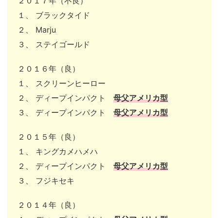
２０１７年（不良）
１、 ブラックタイド
２、 Marju
３、 ステイゴールド
２０１６年（良）
１、 スクリーンヒーロー
２、 ディープインパクト
母父アメリカ型
３、 ディープインパクト
母父アメリカ型
２０１５年（良）
１、 キングカメハメハ
２、 ディープインパクト
母父アメリカ型
３、 フジキセキ
２０１４年（良）