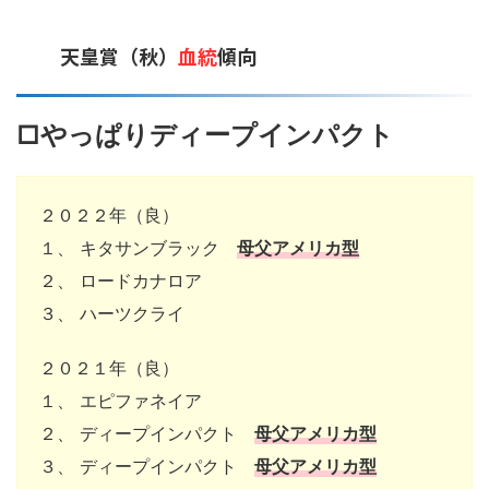
天皇賞（秋）
血統
傾向
□やっぱりディープインパクト
２０２２年（良）
１、 キタサンブラック
母父アメリカ型
２、 ロードカナロア
３、 ハーツクライ
２０２１年（良）
１、 エピファネイア
２、 ディープインパクト
母父アメリカ型
３、 ディープインパクト
母父アメリカ型