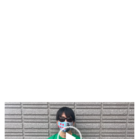
動
画
プ
レ
ー
ヤ