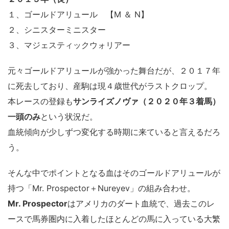
１、ゴールドアリュール 【
M ＆ N
】
２、シニスターミニスター
３、マジェスティックウォリアー
元々ゴールドアリュールが強かった舞台だが、２０１７年
に死去しており、産駒は現４歳世代がラストクロップ。
本レースの登録も
サンライズノヴァ（２０２０年３着馬）
一頭のみ
という状況だ。
血統傾向が少しずつ変化する時期に来ていると言えるだろ
う。
そんな中でポイントとなる血はそのゴールドアリュールが
持つ「
Mr. Prospector
＋
Nureyev
」の組み合わせ。
Mr. Prospector
はアメリカのダート血統で、過去このレ
ースで馬券圏内に入着したほとんどの馬に入っている大繁