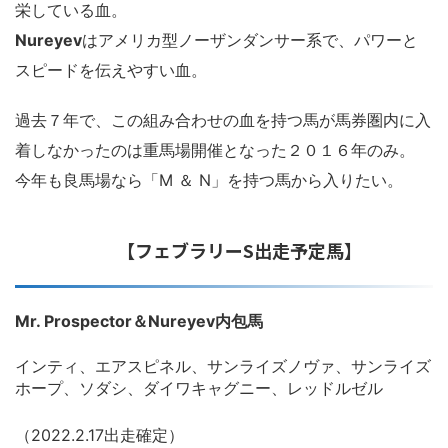
栄している血。
Nureyev
はアメリカ型ノーザンダンサー系で、パワーと
スピードを伝えやすい血。
過去７年で、この組み合わせの血を持つ馬が馬券圏内に
入
着しなかったのは重馬場開催となった２０１６年のみ。
今年も良馬場なら「
M ＆ N
」を持つ馬から入りたい。
【フェブラリーS出走予定馬】
Mr. Prospector＆Nureyev内包馬
インティ、エアスピネル、サンライズノヴァ、サンライズ
ホープ、ソダシ、ダイワキャグニー、レッドルゼル
（2022.2.17出走確定）