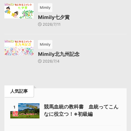
Mimily
Mimily七夕賞
2026/7/11
Mimily
Mimily北九州記念
2026/7/4
人気記事
競馬血統の教科書 血統ってこん
1
なに役立つ！※初級編