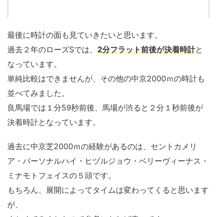
最後に時計の面も見ていきたいと思います。
過去２年のローズSでは、
2分フラット前後が決着時計
と
なっています。
単純比較はできませんが、その他の中京2000ｍの時計も
並べてみました。
良馬場では１分59秒前後、馬場が渋ると２分１秒前後が
決着時計となっています。
過去に中京芝2000ｍの経験があるのは、セントカメリ
ア・パーソナルハイ・ヒヅルジョウ・ベリーヴィーナス・
ミナモトフェイスの５頭です。
もちろん、展開によってタイムは変わってくると思います
が、