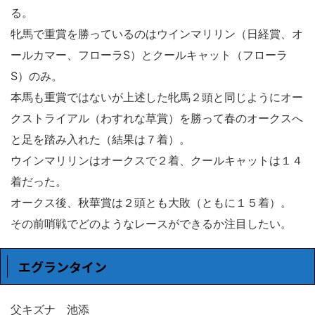
る。
牝馬で重賞を勝っているのはウインマリリン（日経賞、オ
ールカマー、フローラS）とクールキャット（フローラ
S）のみ。
本馬も重賞ではないが上述した牝馬２頭と同じようにオー
クストライアル（わすれな草賞）を勝って春のオークスへ
と足を踏み入れた（結果は７着）。
ウインマリリンはオークスで２着、クールキャットは１４
着だった。
オークス後、秋華賞は２頭とも大敗（ともに１５着）。
その前哨戦でどのようなレースができるか注目したい。
エグランタイン
父キズナ 池添