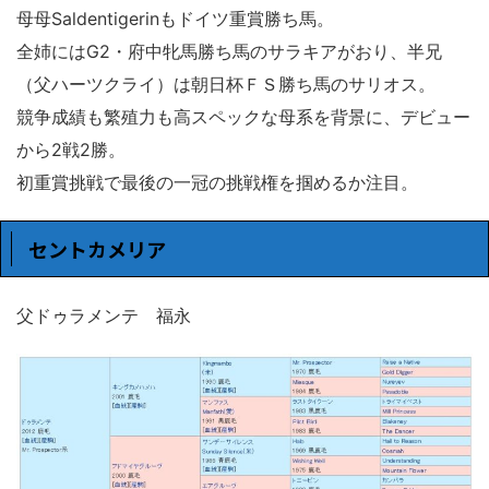
母母Saldentigerinもドイツ重賞勝ち馬。
全姉にはG2・府中牝馬勝ち馬のサラキアがおり、半兄
（父ハーツクライ）は朝日杯ＦＳ勝ち馬のサリオス。
競争成績も繁殖力も高スペックな母系を背景に、デビュー
から2戦2勝。
初重賞挑戦で最後の一冠の挑戦権を掴めるか注目。
セントカメリア
父ドゥラメンテ 福永