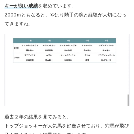
キーが良い成績
を収めています。
2000ｍともなると、やはり騎手の腕と経験が大切になっ
てきますね。
過去２年の結果を見てみると、
トップジョッキーが人気馬を好走させており、穴馬が飛び