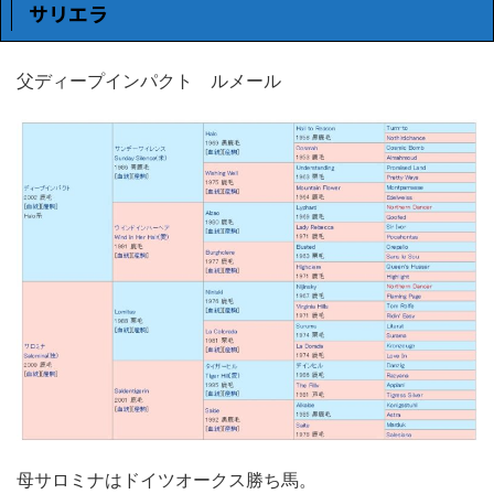
サリエラ
父ディープインパクト ルメール
母サロミナはドイツオークス勝ち馬。