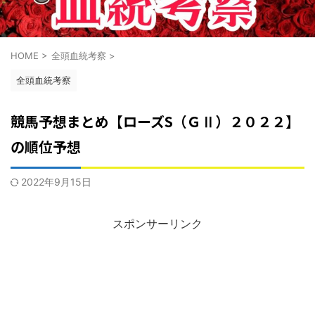
HOME
>
全頭血統考察
>
全頭血統考察
競馬予想まとめ【ローズS（ＧⅡ）２０２２】
の順位予想
2022年9月15日
スポンサーリンク