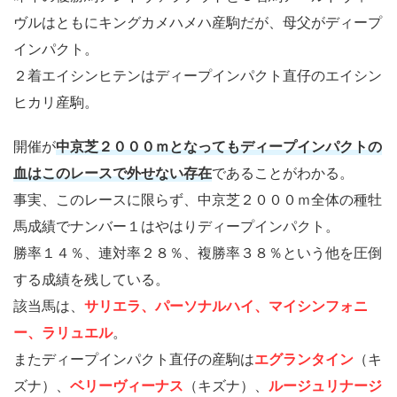
ヴルはともにキングカメハメハ産駒だが、母父がディープ
インパクト。
２着エイシンヒテンはディープインパクト直仔のエイシン
ヒカリ産駒。
開催が
中京芝２０００ｍとなってもディープインパクトの
血はこのレースで外せない存在
であることがわかる。
事実、このレースに限らず、中京芝２０００ｍ全体の種牡
馬成績でナンバー１はやはりディープインパクト。
勝率１４％、連対率２８％、複勝率３８％という他を圧倒
する成績を残している。
該当馬は、
サリエラ、パーソナルハイ、マイシンフォニ
ー、ラリュエル
。
またディープインパクト直仔の産駒は
エグランタイン
（キ
ズナ）、
ベリーヴィーナス
（キズナ）、
ルージュリナージ