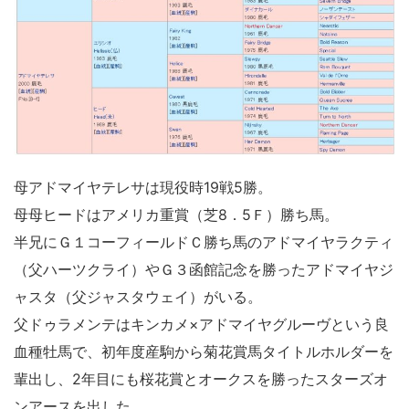
母アドマイヤテレサは現役時19戦5勝。
母母ヒードはアメリカ重賞（芝8．5Ｆ）勝ち馬。
半兄にＧ１コーフィールドＣ勝ち馬のアドマイヤラクティ
（父ハーツクライ）やＧ３函館記念を勝ったアドマイヤジ
ャスタ（父ジャスタウェイ）がいる。
父ドゥラメンテはキンカメ×アドマイヤグルーヴという良
血種牡馬で、初年度産駒から菊花賞馬タイトルホルダーを
輩出し、2年目にも桜花賞とオークスを勝ったスターズオ
ンアースを出した。