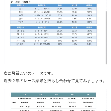
次に脚質ごとのデータです。
過去２年のレース結果と照らし合わせて見てみましょう。