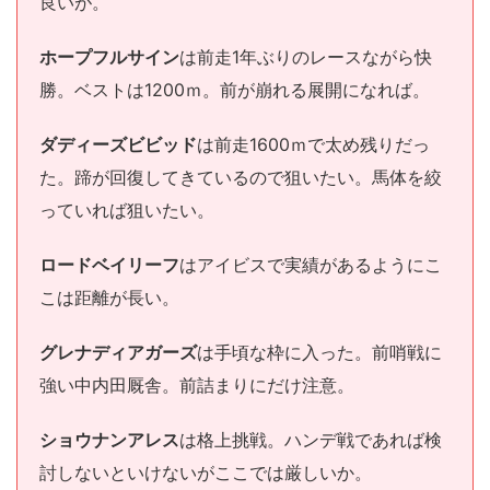
良いが。
ホープフルサイン
は前走1年ぶりのレースながら快
勝。ベストは1200ｍ。前が崩れる展開になれば。
ダディーズビビッド
は前走1600ｍで太め残りだっ
た。蹄が回復してきているので狙いたい。馬体を絞
っていれば狙いたい。
ロードベイリーフ
はアイビスで実績があるようにこ
こは距離が長い。
グレナディアガーズ
は手頃な枠に入った。前哨戦に
強い中内田厩舎。前詰まりにだけ注意。
ショウナンアレス
は格上挑戦。ハンデ戦であれば検
討しないといけないがここでは厳しいか。