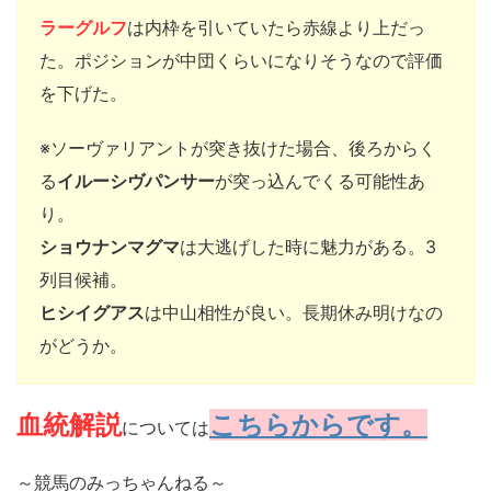
ラーグルフ
は内枠を引いていたら赤線より上だっ
た。ポジションが中団くらいになりそうなので評価
を下げた。
※ソーヴァリアントが突き抜けた場合、後ろからく
る
イルーシヴパンサー
が突っ込んでくる可能性あ
り。
ショウナンマグマ
は大逃げした時に魅力がある。3
列目候補。
ヒシイグアス
は中山相性が良い。長期休み明けなの
がどうか。
血統解説
こちらからです。
については
～競馬のみっちゃんねる～