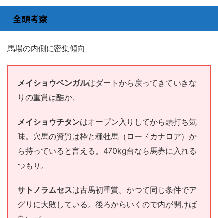
全頭考察
馬場の内側に密集傾向
メイショウベンガル
はダートから戻ってきていきな
りの重賞は酷か。
メイショウチタン
はオープン入りしてから頭打ち気
味。穴馬の資質は枠と種牡馬（ロードカナロア）か
ら持っていると言える。470kg台なら馬券に入れる
つもり。
サトノラムセス
は古馬初重賞。かつて同じ条件でア
グリに大敗している。後ろからいくので内が開けば