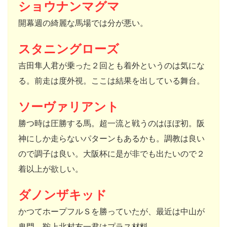
ショウナンマグマ
開幕週の綺麗な馬場では分が悪い。
スタニングローズ
吉田隼人君が乗った２回とも着外というのは気にな
る。前走は度外視。ここは結果を出している舞台。
ソーヴァリアント
勝つ時は圧勝する馬。超一流と戦うのはほぼ初。阪
神にしか走らないパターンもあるかも。調教は良い
ので調子は良い。大阪杯に是が非でも出たいので２
着以上が欲しい。
ダノンザキッド
かつてホープフルＳを勝っていたが、最近は中山が
鬼門。鞍上北村友一君はプラス材料。