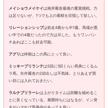
メイショウメイケイ
は南井厩舎最後の重賞挑戦。力
は足りないが、1つでも上の着順を目指して欲しい。
リレーションシップ
は前走4着から中1週。馬場が悪
い中での4着だったので力は示した。もうワンパン
チあればここも好走可能。
アグリ
は枠順はこの馬にとって良い。
ミッキーブリランテ
は5回に1回くらい馬券にくるム
ラ馬。矢作厩舎の2頭出しは不気味。とりあえず買
い目には入れておきたい。
ラルナブリラーレ
は上がりタイムは距離を縮めるこ
とに良くなっている。展開待ちにはなるが、イン突
きがハマれば馬券内があっても良い。