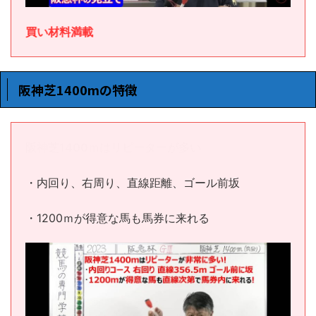
買い材料満載
阪神芝1400mの特徴
阪神芝1400ｍはリピーターが多い
・内回り、右周り、直線距離、ゴール前坂
・1200ｍが得意な馬も馬券に来れる