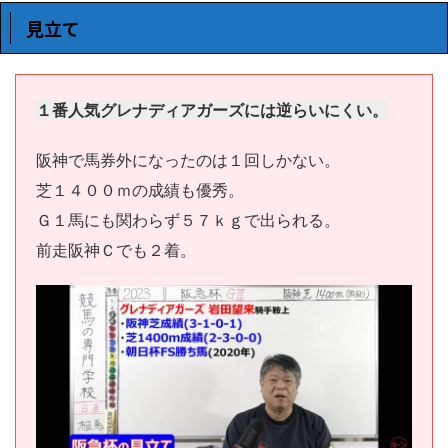
見立て
１番人気グレナディアガーズには逆らいにくい。
阪神で馬券外になったのは１回しかない。
芝１４００ｍの成績も優秀。
Ｇ１馬にも関わらず５７ｋｇで出られる。
前走阪神Ｃでも２着。