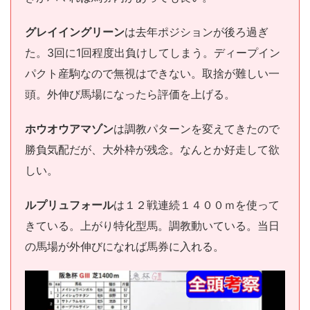
グレイイングリーン
は去年ポジションが後ろ過ぎ
た。3回に1回程度出負けしてしまう。ディープイン
パクト産駒なので無視はできない。取捨が難しい一
頭。外伸び馬場になったら評価を上げる。
ホウオウアマゾン
は調教パターンを変えてきたので
勝負気配だが、大外枠が残念。なんとか好走して欲
しい。
ルプリュフォール
は１２戦連続１４００ｍを使って
きている。上がり特化型馬。調教動いている。当日
の馬場が外伸びになれば馬券に入れる。