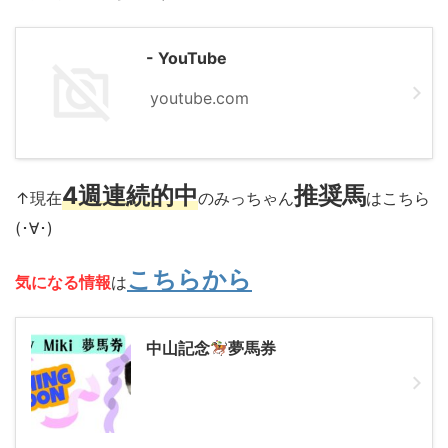
- YouTube
youtube.com
4週連続的中
推奨馬
↑現在
のみっちゃん
はこちら
(･∀･)
こちらから
気になる情報
は
中山記念
夢馬券