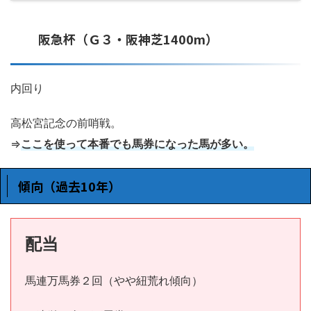
阪急杯（Ｇ３・阪神芝1400m）
内回り
高松宮記念の前哨戦。
⇒
ここを使って本番でも馬券になった馬が多い。
傾向（過去10年）
配当
馬連万馬券２回（やや紐荒れ傾向）