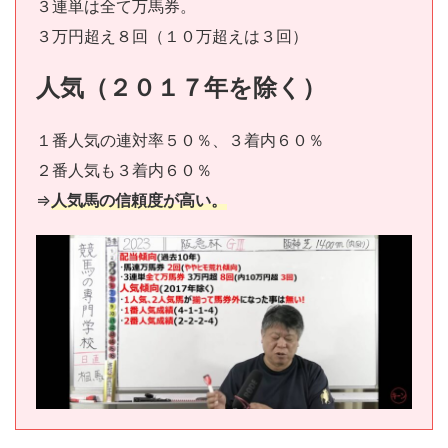
３連単は全て万馬券。
３万円超え８回（１０万超えは３回）
人気（２０１７年を除く）
１番人気の連対率５０％、３着内６０％
２番人気も３着内６０％
⇒
人気馬の信頼度が高い。