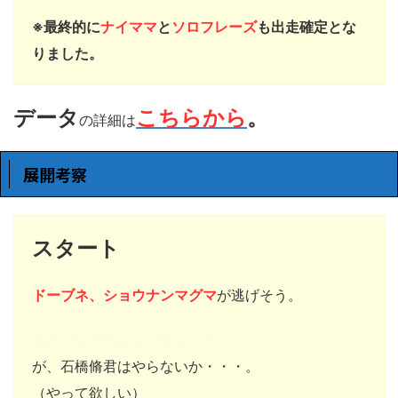
※最終的に
ナイママ
と
ソロフレーズ
も出走確定とな
りました。
データ
こちらから
。
の詳細は
展開考察
スタート
ドーブネ、ショウナンマグマ
が逃げそう。
校長が石橋脩なら大逃げする！
が、石橋脩君はやらないか・・・。
（やって欲しい）