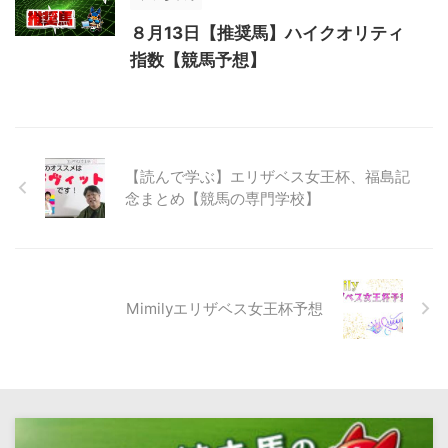
８月13日【推奨馬】ハイクオリティ
指数【競馬予想】
【読んで学ぶ】エリザベス女王杯、福島記
念まとめ【競馬の専門学校】
Mimilyエリザベス女王杯予想