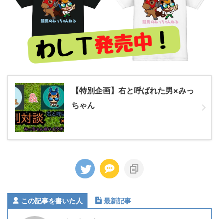
【特別企画】右と呼ばれた男×みっ
ちゃん
この記事を書いた人
最新記事