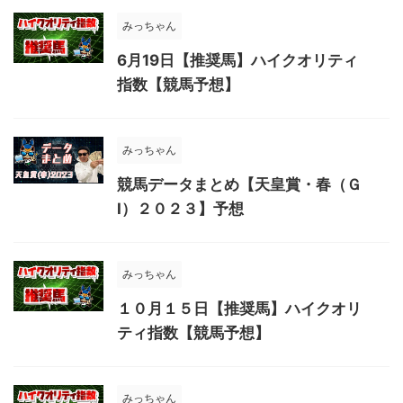
みっちゃん
6月19日【推奨馬】ハイクオリティ
指数【競馬予想】
みっちゃん
競馬データまとめ【天皇賞・春（Ｇ
Ⅰ）２０２３】予想
みっちゃん
１０月１５日【推奨馬】ハイクオリ
ティ指数【競馬予想】
みっちゃん