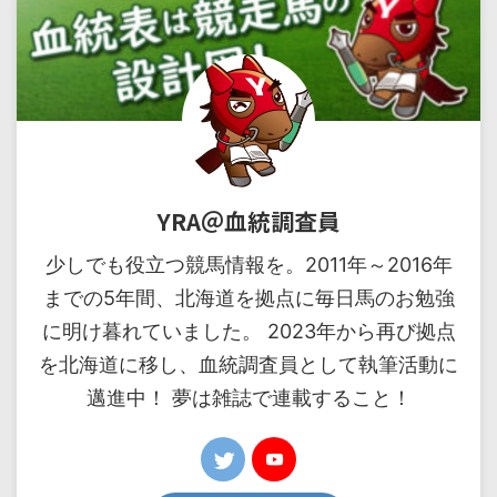
YRA＠血統調査員
少しでも役立つ競馬情報を。2011年～2016年
までの5年間、北海道を拠点に毎日馬のお勉強
に明け暮れていました。 2023年から再び拠点
を北海道に移し、血統調査員として執筆活動に
邁進中！ 夢は雑誌で連載すること！