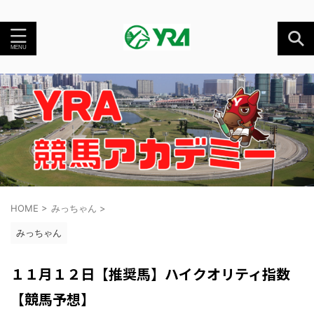
HOME
>
みっちゃん
>
みっちゃん
１１月１２日【推奨馬】ハイクオリティ指数
【競馬予想】