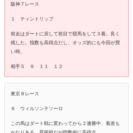
阪神７レース
１ ティントリップ
前走はダートに戻して前目で競馬をして３着。良く
残した。指数も高得点だし、オッズ的にも今回が買
い時。
相手５ ９ １１ １２
東京８レース
６ ウィルソンテソーロ
この馬はダート戦に変わってから２連勝中、着差も
かなりある。昇級戦だが指数的に高得点。