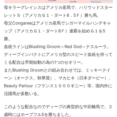
母キラーグレイシスはアメリカ産馬で、ハリウッドスター
レットＳ（アメリカＧ１・ダート8．5Ｆ）勝ち馬。
母父Congareeはアメリカ産馬でシガーマイルハンデキャ
ップ（アメリカＧ１・ダート8Ｆ）連覇を始めＧ１を5
勝。
血統ラインはBlushing Groom～Red God～ナスルーラ。
ディープインパクトにアメリカ型のスピード血統を持って
くる配合は早期始動の為の1つのセオリー。
またBlushing Groomとの組み合わせでは、ミッキークイ
ーン（オークス、秋華賞）、マカヒキ（日本ダービー）、
Beauty Parlour（フランス１０００ギニー）等、国内外に
活躍馬が多数いる。
このような配合なのでディープの典型的な中距離馬で、２
歳時にはホープフルSを勝ちました。