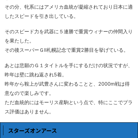
その分、牝系にはアメリカ血統が凝縮されており日本に適
したスピードを引き出している。
そのスピード力を武器に５連勝で重賞ウィナーの仲間入り
を果たした。
その後スーパーＧⅡ札幌記念で重賞2勝目を挙げている。
あとは悲願のＧ１タイトルを手にするだけの状況ですが、
昨年は壁に跳ね返され5着。
昨年から鞍上が武豊さんに変わることと、2000m戦は得
意なので楽しみです。
ただ血統的にはモーリス産駒という点で、特にここでプラ
ス評価はありません。
スターズオンアース