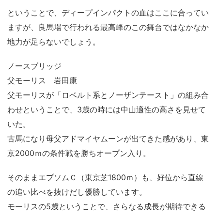
ということで、ディープインパクトの血はここに合ってい
ますが、良馬場で行われる最高峰のこの舞台ではなかなか
地力が足らないでしょう。
ノースブリッジ
父モーリス 岩田康
父モーリスが「ロベルト系とノーザンテースト」の組み合
わせということで、3歳の時には中山適性の高さを見せて
いた。
古馬になり母父アドマイヤムーンが出てきた感があり、東
京2000ｍの条件戦を勝ちオープン入り。
そのままエプソムＣ（東京芝1800ｍ）も、好位から直線
の追い比べを抜けだし優勝しています。
モーリスの5歳ということで、さらなる成長が期待できる