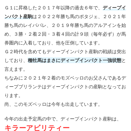
Ｇ１に昇格した２０１７年以降の過去６年で、
ディープイ
ンパクト産駒
は２０２２年勝ち馬のポタジェ、２０２１年
勝ち馬のレイパパレ、２０１９年勝ち馬のアルアインを始
め、３勝・２着２回・３着４回の計９頭（毎年必ず）が馬
券圏内に入着しており、他を圧倒しています。
Ｇ２時代を含めてもディープインパクト産駒の戦績は突出
しており、
種牡馬はまさにディープインパクト一強状態
と
言えます。
ちなみに２０２１年２着のモズベッロのお父さんであるデ
ィープブリランテはディープインパクトの産駒となってお
ります。
尚、このモズベッロは今年も出走しています。
今年の出走予定馬の中で、ディープインパクト産駒は、
キラーアビリティー