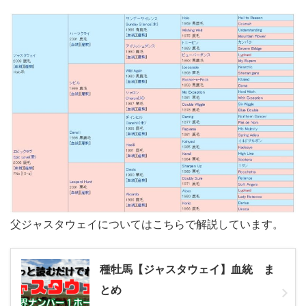
父ジャスタウェイについてはこちらで解説しています。
種牡馬【ジャスタウェイ】血統 ま
とめ