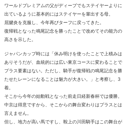
ワールドプレミアムの父がディープでもステイヤーよりに
出ているように基本的にはステイヤーを輩出する母。
屈腱炎を克服し、今年再びターフに戻ってきた。
復帰戦となった鳴尾記念を勝ったことで改めてその能力の
高さを示した。
ジャパンカップ時には「休み明けを使ったことで上積みは
ありそうだが、血統的には広い東京コースに変わることで
プラス要素はない。ただし、騎手が復帰戦の鳴尾記念を勝
たせたレーンになることは魅力が大きい。」と考察し、3
着。
そこから今年の始動戦となった前走日経新春杯では優勝。
中京は得意ですから、そこからの舞台変わりはプラスとは
言えません。
但し、地力が高い馬ですし、鞍上の川田騎手はこの舞台が