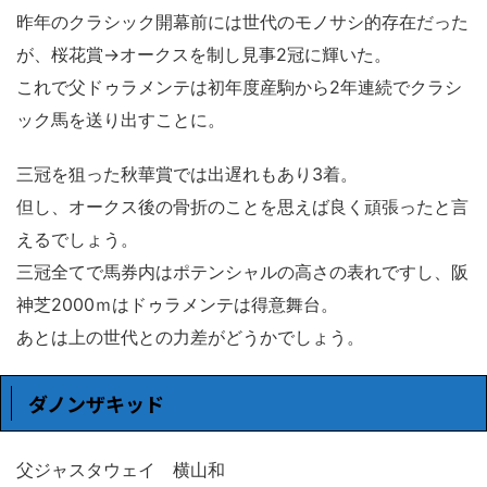
昨年のクラシック開幕前には世代のモノサシ的存在だった
が、桜花賞→オークスを制し見事2冠に輝いた。
これで父ドゥラメンテは初年度産駒から2年連続でクラシ
ック馬を送り出すことに。
三冠を狙った秋華賞では出遅れもあり3着。
但し、オークス後の骨折のことを思えば良く頑張ったと言
えるでしょう。
三冠全てで馬券内はポテンシャルの高さの表れですし、阪
神芝2000ｍはドゥラメンテは得意舞台。
あとは上の世代との力差がどうかでしょう。
ダノンザキッド
父ジャスタウェイ 横山和