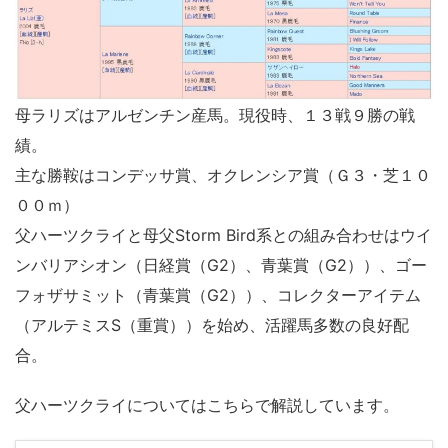
母ラリズはアルゼンチン産馬。現役時、１３戦９勝の戦
績。
主な勝鞍はコンデッサ賞、オクレンシア賞（Ｇ３・芝１０
００ｍ）
父ハーツクライと母父Storm Bird系との組み合わせはウイ
ンバリアシオン（日経賞（G2）、青葉賞（G2））、ゴー
フォザサミット（青葉賞（G2））、コレクターアイテム
（アルテミスS（重賞））を始め、活躍馬多数の良好配
合。
父ハーツクライについてはこちらで解説しています。