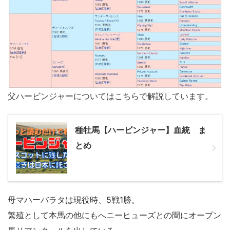
父ハービンジャーについてはこちらで解説しています。
種牡馬【ハービンジャー】血統 ま
とめ
母マハーバラタは現役時、5戦1勝。
繁殖として本馬の他にもへニーヒューズとの間にオープン