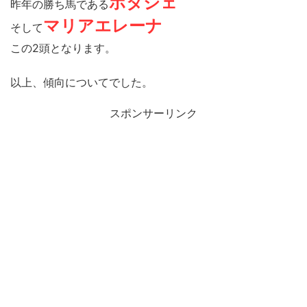
ポタジェ
昨年の勝ち馬である
マリアエレーナ
そして
この2頭となります。
以上、傾向についてでした。
スポンサーリンク