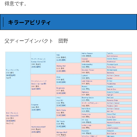
得意です。
キラーアビリティ
父ディープインパクト 団野