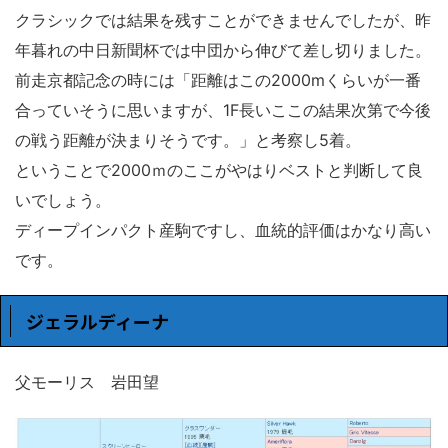
クラシックでは結果を残すことができませんでしたが、昨
年暮れの中日新聞杯では中団から伸びて差し切りました。
前走京都記念の時には「距離はこの2000mくらいが一番
合っていそうに思いますが、1F長いここの結果次第で今後
の戦う距離が決まりそうです。」と考察し5着。
ということで2000ｍのここがやはりベストと判断して良
いでしょう。
ディープインパクト産駒ですし、血統的評価はかなり高い
です。
ジェラルディーナ
父モーリス 岩田望