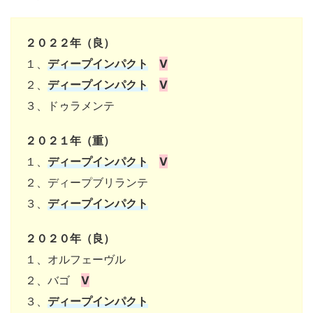
２０２２年（良）
１、
ディープインパクト
V
２、
ディープインパクト
V
３、ドゥラメンテ
２０２１年（重）
１、
ディープインパクト
V
２、ディープブリランテ
３、
ディープインパクト
２０２０年（良）
１、オルフェーヴル
２、バゴ
V
３、
ディープインパクト