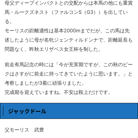
母父ディープインパクトとの交配からは本馬の他にも重賞
馬・ルークズネスト（ファルコンS（G3））を出してい
る。
モーリスの距離適性は基本2000mまでだが、この馬は先
述したように母が名牝ジェンティルドンナで、距離延長も
問題なく、昨秋エリザベス女王杯を制した。
前走有馬記念の時には「今が充実期ですが、この秋のピー
クはさすがに前走に持ってきていたように思います。」と
考察しましたが3着に頑張りました。
完成期を迎えていますね。不安は鞍上だけです。
ジャックドール
父モーリス 武豊