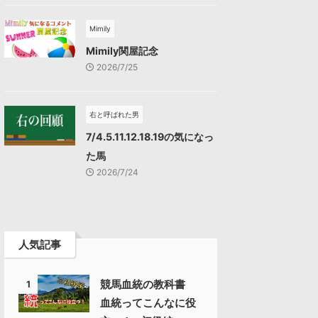
Mimily
Mimily関屋記念
2026/7/25
右と呼ばれた男
7/4.5.11.12.18.19の気になっ
た馬
2026/7/24
人気記事
競馬血統の教科書
1
血統ってこんなに役