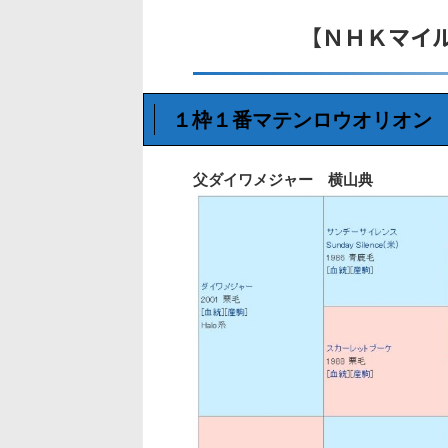
【ＮＨＫマイ
１枠１番マテンロウオリオン
父ダイワメジャー 横山典