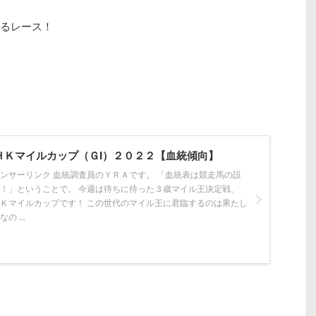
るレース！
ＨＫマイルカップ（ＧⅠ）２０２２【血統傾向】
ンサーリンク 血統調査員のＹＲＡです。 「血統表は競走馬の設
！」ということで。 今週は待ちに待った３歳マイル王決定戦、
Ｋマイルカップです！ この世代のマイル王に君臨するのは果たし
の ...