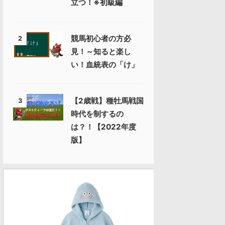
立つ！※初級編
競馬初心者の方必
2
見！～知ると楽し
い！血統表の「け」
【2歳戦】種牡馬戦国
3
時代を制するの
は？！【2022年度
版】