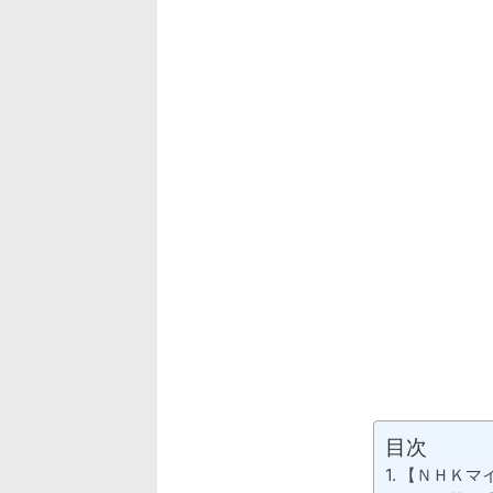
目次
【ＮＨＫマ