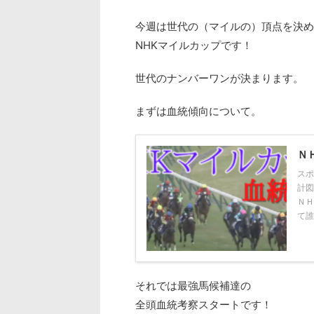
今週は世代の（マイルの）頂点を決め
NHKマイルカップです！
世代のナンバーワンが決まります。
まずは血統傾向について。
Ｎ
スポ
計図
ＮＨ
て誰な
それでは最強馬候補達の
全頭血統考察スタートです！