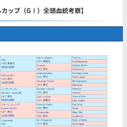
ルカップ（GⅠ）全頭血統考察】