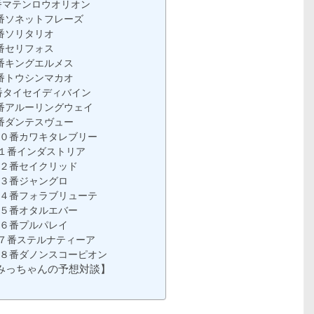
番マテンロウオリオン
番ソネットフレーズ
番ソリタリオ
番セリフォス
番キングエルメス
番トウシンマカオ
番タイセイディバイン
番アルーリングウェイ
番ダンテスヴュー
０番カワキタレブリー
１番インダストリア
２番セイクリッド
３番ジャングロ
４番フォラブリューテ
５番オタルエバー
６番プルパレイ
７番ステルナティーア
８番ダノンスコーピオン
みっちゃんの予想対談】
】