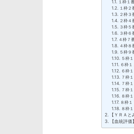
１枠１
１枠２
２枠３
２枠４
３枠５
３枠６
４枠７
４枠８
５枠９
５枠１
６枠１
６枠１
７枠１
７枠１
７枠１
８枠１
８枠１
８枠１
【ＹＲＡと
【血統評価