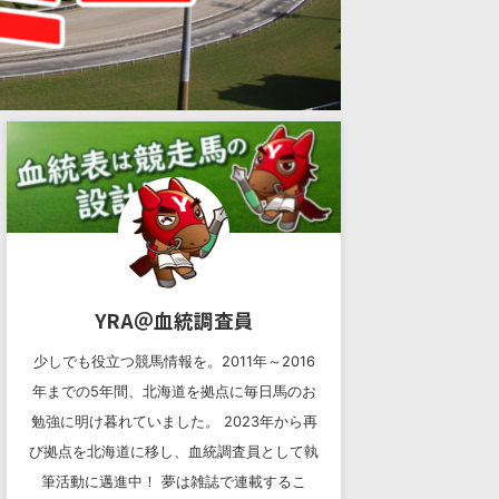
YRA＠血統調査員
少しでも役立つ競馬情報を。2011年～2016
年までの5年間、北海道を拠点に毎日馬のお
勉強に明け暮れていました。 2023年から再
び拠点を北海道に移し、血統調査員として執
筆活動に邁進中！ 夢は雑誌で連載するこ