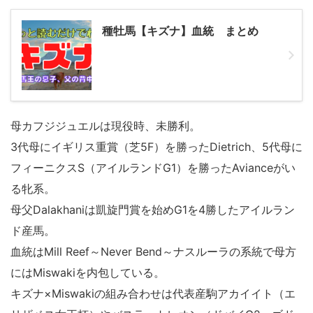
種牡馬【キズナ】血統 まとめ
母カフジジュエルは現役時、未勝利。
3代母にイギリス重賞（芝5F）を勝ったDietrich、5代母に
フィーニクスS（アイルランドG1）を勝ったAvianceがい
る牝系。
母父Dalakhaniは凱旋門賞を始めG1を4勝したアイルラン
ド産馬。
血統はMill Reef～Never Bend～ナスルーラの系統で母方
にはMiswakiを内包している。
キズナ×Miswakiの組み合わせは代表産駒アカイイト（エ