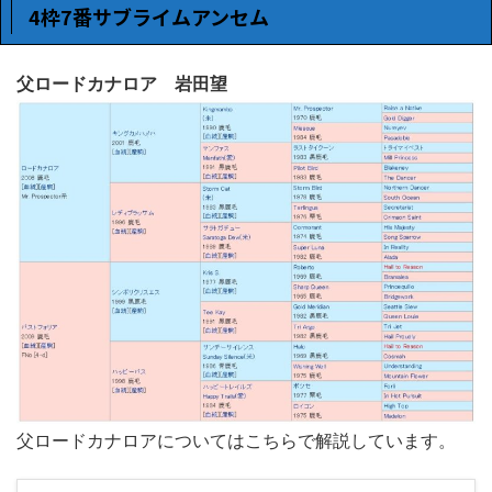
4枠7番サブライムアンセム
父ロードカナロア 岩田望
父ロードカナロアについてはこちらで解説しています。