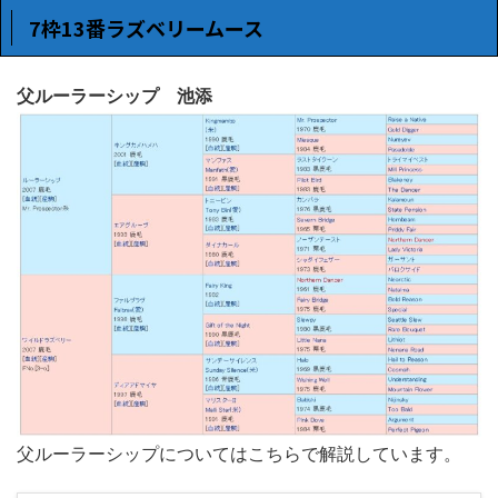
7枠13番ラズベリームース
父ルーラーシップ 池添
父ルーラーシップについてはこちらで解説しています。