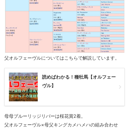
父オルフェーヴルについてはこちらで解説しています。
読めばわかる！種牡馬【オルフェー
ヴル】
母母ブルーリッジリバーは桜花賞2着。
父オルフェーヴル×母父キングカメハメハの組み合わせ