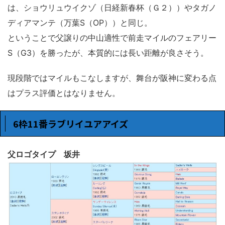
は、ショウリュウイクゾ（日経新春杯（Ｇ２））やタガノ
ディアマンテ（万葉S（OP））と同じ。
ということで父譲りの中山適性で前走マイルのフェアリー
S（G3）を勝ったが、本質的には長い距離が良さそう。
現段階ではマイルもこなしますが、舞台が阪神に変わる点
はプラス評価とはなりません。
6枠11番ラブリイユアアイズ
父ロゴタイプ 坂井