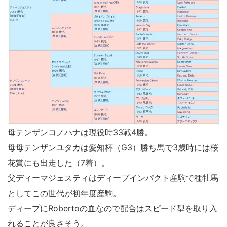
母テンザンコノハナは現役時33戦4勝。
母母テンザンユタカは愛知杯（G3）勝ち馬で3歳時には桜
花賞にも出走した（7着）。
父ディーマジェスティはディープインパクト産駒で種牡馬
としてこの世代が初年度産駒。
ディープにRobertoの血なので配合はスピード型を取り入
れることが良さそう。