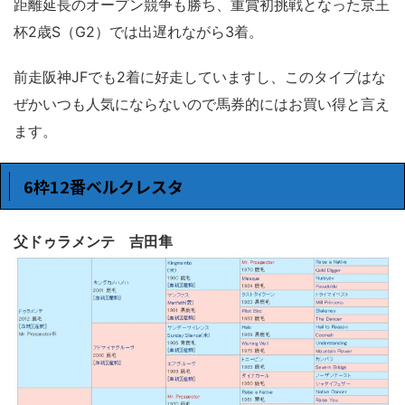
距離延長のオープン競争も勝ち、重賞初挑戦となった京王
杯2歳S（G2）では出遅れながら3着。
前走阪神JFでも2着に好走していますし、このタイプはな
ぜかいつも人気にならないので馬券的にはお買い得と言え
ます。
6枠12番ベルクレスタ
父ドゥラメンテ 吉田隼