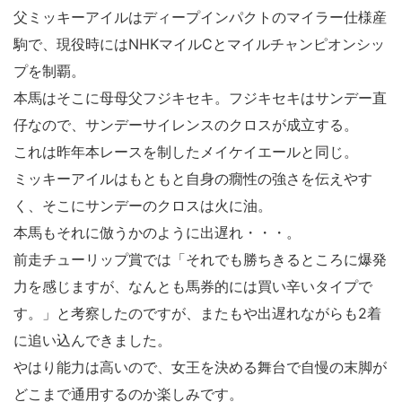
父ミッキーアイルはディープインパクトのマイラー仕様産
駒で、現役時にはNHKマイルCとマイルチャンピオンシッ
プを制覇。
本馬はそこに母母父フジキセキ。フジキセキはサンデー直
仔なので、サンデーサイレンスのクロスが成立する。
これは昨年本レースを制したメイケイエールと同じ。
ミッキーアイルはもともと自身の癇性の強さを伝えやす
く、そこにサンデーのクロスは火に油。
本馬もそれに倣うかのように出遅れ・・・。
前走チューリップ賞では「それでも勝ちきるところに爆発
力を感じますが、なんとも馬券的には買い辛いタイプで
す。」と考察したのですが、またもや出遅れながらも2着
に追い込んできました。
やはり能力は高いので、女王を決める舞台で自慢の末脚が
どこまで通用するのか楽しみです。