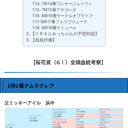
7枠14番プレサージュリフト
7枠15番アネゴハダ
8枠16番サークルオブライフ
8枠17番フォラブリューテ
8枠18番ナミュール
【ＹＲＡとみっちゃんの予想対談】
【血統評価】
【桜花賞（GⅠ）全頭血統考察】
1枠1番ナムラクレア
父ミッキーアイル 浜中