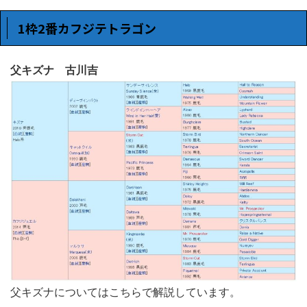
1枠2番カフジテトラゴン
父キズナ 古川吉
父キズナについてはこちらで解説しています。