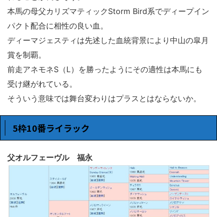
本馬の母父カリズマティックStorm Bird系でディープイン
パクト配合に相性の良い血。
ディーマジェスティは先述した血統背景により中山の皐月
賞を制覇。
前走アネモネS（L）を勝ったようにその適性は本馬にも
受け継がれている。
そういう意味では舞台変わりはプラスとはならないか。
5枠10番ライラック
父オルフェーヴル 福永